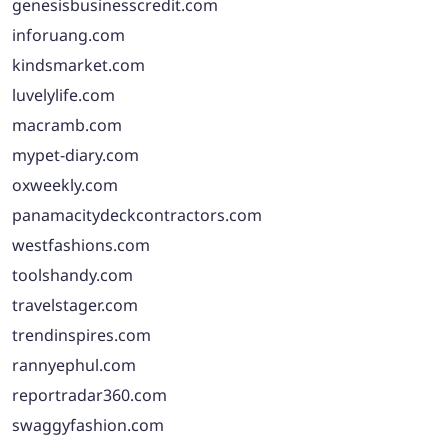
genesisbusinesscredit.com
inforuang.com
kindsmarket.com
luvelylife.com
macramb.com
mypet-diary.com
oxweekly.com
panamacitydeckcontractors.com
westfashions.com
toolshandy.com
travelstager.com
trendinspires.com
rannyephul.com
reportradar360.com
swaggyfashion.com