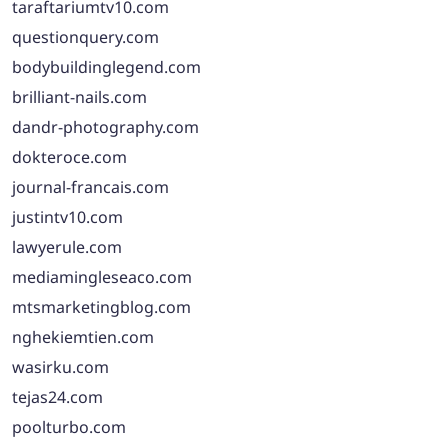
taraftariumtv10.com
questionquery.com
bodybuildinglegend.com
brilliant-nails.com
dandr-photography.com
dokteroce.com
journal-francais.com
justintv10.com
lawyerule.com
mediamingleseaco.com
mtsmarketingblog.com
nghekiemtien.com
wasirku.com
tejas24.com
poolturbo.com