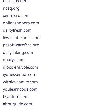
betflik09.net
ncaq.org
xenmicro.com
onlineshopera.com
dartyfresh.com
lewisenterprises.net
pcsoftwarefree.org
dailylinking.com
dnafyx.com
giocolenuvole.com
iyouessential.com
withloveamity.com
youlearncode.com
fxyatirim.com
abbuguide.com