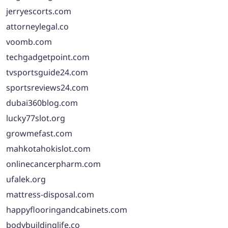
jerryescorts.com
attorneylegal.co
voomb.com
techgadgetpoint.com
tvsportsguide24.com
sportsreviews24.com
dubai360blog.com
lucky77slot.org
growmefast.com
mahkotahokislot.com
onlinecancerpharm.com
ufalek.org
mattress-disposal.com
happyflooringandcabinets.com
bodybuildinglife.co