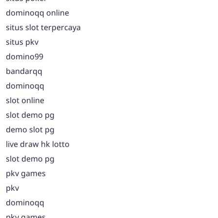
dominoqq online
situs slot terpercaya
situs pkv
domino99
bandarqq
dominoqq
slot online
slot demo pg
demo slot pg
live draw hk lotto
slot demo pg
pkv games
pkv
dominoqq
pkv games