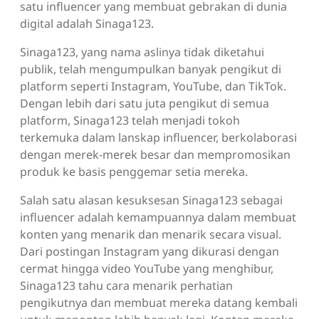
satu influencer yang membuat gebrakan di dunia
digital adalah Sinaga123.
Sinaga123, yang nama aslinya tidak diketahui
publik, telah mengumpulkan banyak pengikut di
platform seperti Instagram, YouTube, dan TikTok.
Dengan lebih dari satu juta pengikut di semua
platform, Sinaga123 telah menjadi tokoh
terkemuka dalam lanskap influencer, berkolaborasi
dengan merek-merek besar dan mempromosikan
produk ke basis penggemar setia mereka.
Salah satu alasan kesuksesan Sinaga123 sebagai
influencer adalah kemampuannya dalam membuat
konten yang menarik dan menarik secara visual.
Dari postingan Instagram yang dikurasi dengan
cermat hingga video YouTube yang menghibur,
Sinaga123 tahu cara menarik perhatian
pengikutnya dan membuat mereka datang kembali