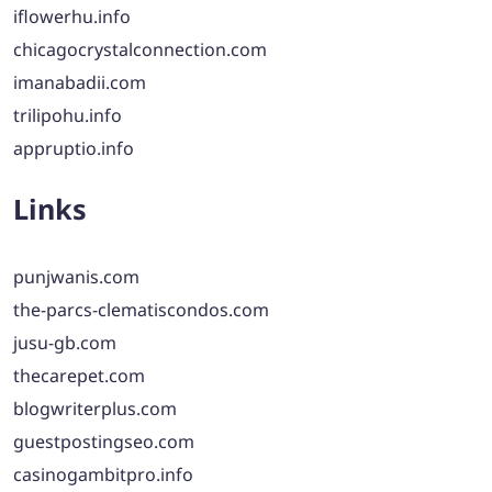
iflowerhu.info
chicagocrystalconnection.com
imanabadii.com
trilipohu.info
appruptio.info
Links
punjwanis.com
the-parcs-clematiscondos.com
jusu-gb.com
thecarepet.com
blogwriterplus.com
guestpostingseo.com
casinogambitpro.info