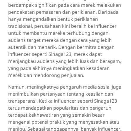
berdampak signifikan pada cara merek melakukan
pendekatan pemasaran dan periklanan. Daripada
hanya mengandalkan bentuk periklanan
tradisional, perusahaan kini beralih ke influencer
untuk membantu mereka terhubung dengan
audiens target mereka dengan cara yang lebih
autentik dan menarik. Dengan bermitra dengan
influencer seperti Sinaga123, merek dapat
menjangkau audiens yang lebih luas dan beragam,
yang pada akhirnya meningkatkan kesadaran
merek dan mendorong penjualan.
Namun, meningkatnya pengaruh media sosial juga
menimbulkan pertanyaan tentang keaslian dan
transparansi. Ketika influencer seperti Sinaga123
terus mendapatkan popularitas dan pengaruh,
terdapat kekhawatiran yang semakin besar
mengenai potensi praktik yang menyesatkan atau
menipu. Sebagai tanggapannya, banyak influencer,