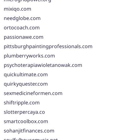
mixiqo.com
needglobe.com
ortocoach.com
passionawe.com
pittsburghpaintingprofessionals.com
plumberryworks.com
psychoterapiawioletanowak.com
quickultimate.com
quirkyquester.com
sexmedicineformen.com
shiftripple.com
slotterpercaya.co
smartcoolbox.com
sohanjitfinances.com