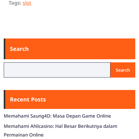
Tags:
slot
Search
Search
Recent Posts
Memahami Saung4D: Masa Depan Game Online
Memahami Ahlicasino: Hal Besar Berikutnya dalam
Permainan Online