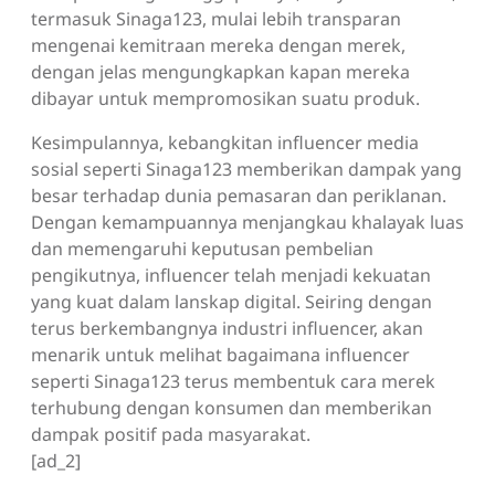
termasuk Sinaga123, mulai lebih transparan
mengenai kemitraan mereka dengan merek,
dengan jelas mengungkapkan kapan mereka
dibayar untuk mempromosikan suatu produk.
Kesimpulannya, kebangkitan influencer media
sosial seperti Sinaga123 memberikan dampak yang
besar terhadap dunia pemasaran dan periklanan.
Dengan kemampuannya menjangkau khalayak luas
dan memengaruhi keputusan pembelian
pengikutnya, influencer telah menjadi kekuatan
yang kuat dalam lanskap digital. Seiring dengan
terus berkembangnya industri influencer, akan
menarik untuk melihat bagaimana influencer
seperti Sinaga123 terus membentuk cara merek
terhubung dengan konsumen dan memberikan
dampak positif pada masyarakat.
[ad_2]