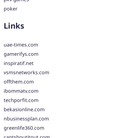
poker
Links
uae-times.com
gamerifys.com
inspiratif.net
vsmsnetworks.com
offthem.com
ibommatv.com
techporfit.com
bekasionline.com
nbusinessplan.com
greenlife360.com
cantshoutitout.com