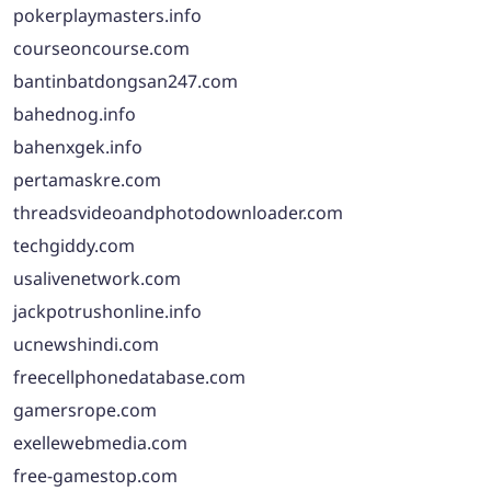
pokerplaymasters.info
courseoncourse.com
bantinbatdongsan247.com
bahednog.info
bahenxgek.info
pertamaskre.com
threadsvideoandphotodownloader.com
techgiddy.com
usalivenetwork.com
jackpotrushonline.info
ucnewshindi.com
freecellphonedatabase.com
gamersrope.com
exellewebmedia.com
free-gamestop.com