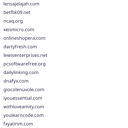
lensajelajah.com
betflik09.net
ncaq.org
xenmicro.com
onlineshopera.com
dartyfresh.com
lewisenterprises.net
pcsoftwarefree.org
dailylinking.com
dnafyx.com
giocolenuvole.com
iyouessential.com
withloveamity.com
youlearncode.com
fxyatirim.com