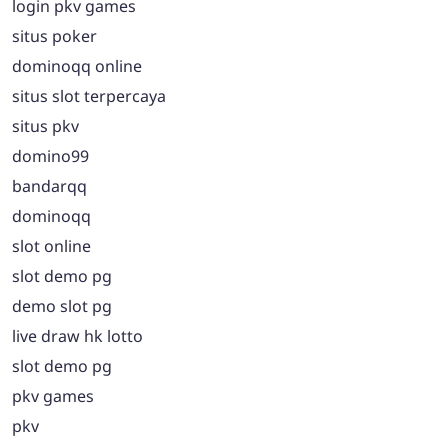
login pkv games
situs poker
dominoqq online
situs slot terpercaya
situs pkv
domino99
bandarqq
dominoqq
slot online
slot demo pg
demo slot pg
live draw hk lotto
slot demo pg
pkv games
pkv