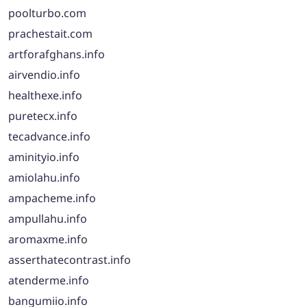
poolturbo.com
prachestait.com
artforafghans.info
airvendio.info
healthexe.info
puretecx.info
tecadvance.info
aminityio.info
amiolahu.info
ampacheme.info
ampullahu.info
aromaxme.info
asserthatecontrast.info
atenderme.info
bangumiio.info