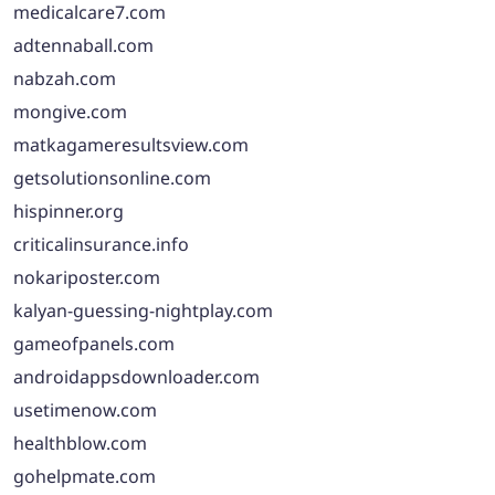
medicalcare7.com
adtennaball.com
nabzah.com
mongive.com
matkagameresultsview.com
getsolutionsonline.com
hispinner.org
criticalinsurance.info
nokariposter.com
kalyan-guessing-nightplay.com
gameofpanels.com
androidappsdownloader.com
usetimenow.com
healthblow.com
gohelpmate.com