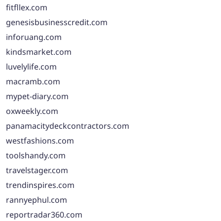
fitfllex.com
genesisbusinesscredit.com
inforuang.com
kindsmarket.com
luvelylife.com
macramb.com
mypet-diary.com
oxweekly.com
panamacitydeckcontractors.com
westfashions.com
toolshandy.com
travelstager.com
trendinspires.com
rannyephul.com
reportradar360.com