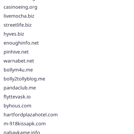
casinoeing.org
livemocha.biz
streetlife.biz
hyves.biz
enoughinfo.net
pinhive.net
warnabet.net
bollym4u.me
bolly2tollyblog.me
pandaclub.me
flyttevask.io
byhous.com
hartfordplazahotel.com
m-918kissapk.com
nabavkame.info