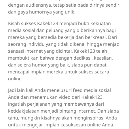
dengan audiensnya, tetap setia pada dirinya sendiri
dan gaya humornya yang unik.
Kisah sukses Kakek123 menjadi bukti kekuatan
media sosial dan peluang yang diberikannya bagi
mereka yang bersedia bekerja dan berkreasi. Dari
seorang individu yang tidak dikenal hingga menjadi
sensasi internet yang dicintai, Kakek123 telah
membuktikan bahwa dengan dedikasi, keaslian,
dan selera humor yang baik, siapa pun dapat
mencapai impian mereka untuk sukses secara
online.
Jadi lain kali Anda menelusuri feed media sosial
Anda dan menemukan video dari Kakek123,
ingatlah perjalanan yang membawanya dari
ketidakjelasan menjadi bintang internet. Dan siapa
tahu, mungkin kisahnya akan menginspirasi Anda
untuk mengejar impian kesuksesan online Anda.