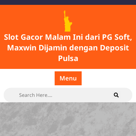
Skip
to
content
Slot Gacor Malam Ini dari PG Soft,
Maxwin Dijamin dengan Deposit
Pulsa
Menu