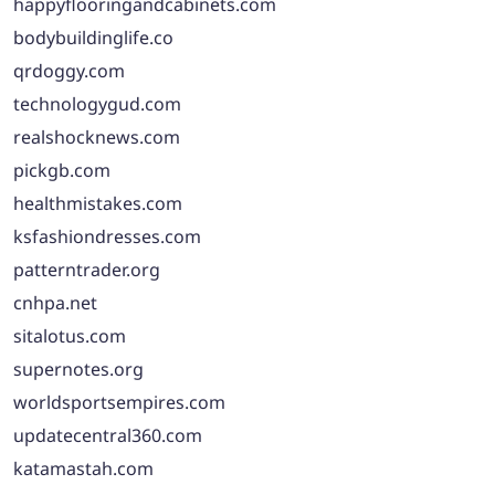
happyflooringandcabinets.com
bodybuildinglife.co
qrdoggy.com
technologygud.com
realshocknews.com
pickgb.com
healthmistakes.com
ksfashiondresses.com
patterntrader.org
cnhpa.net
sitalotus.com
supernotes.org
worldsportsempires.com
updatecentral360.com
katamastah.com