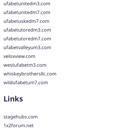
ufabetunitedm3.com
ufabetunitedm7.com
ufabetuskedm7.com
ufabetutoredm3.com
ufabetutoredm7.com
ufabetvalleyum3.com
veloxview.com
westufabetm3.com
whiskeybrothersllc.com
wildufabetum7.com
Links
stagehubs.com
1x2forum.net