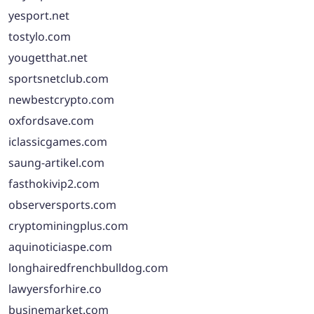
yesport.net
tostylo.com
yougetthat.net
sportsnetclub.com
newbestcrypto.com
oxfordsave.com
iclassicgames.com
saung-artikel.com
fasthokivip2.com
observersports.com
cryptominingplus.com
aquinoticiaspe.com
longhairedfrenchbulldog.com
lawyersforhire.co
businemarket.com