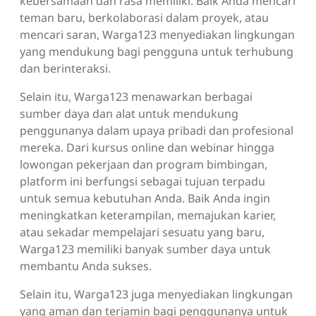
kebersamaan dan rasa memiliki. Baik Anda mencari
teman baru, berkolaborasi dalam proyek, atau
mencari saran, Warga123 menyediakan lingkungan
yang mendukung bagi pengguna untuk terhubung
dan berinteraksi.
Selain itu, Warga123 menawarkan berbagai
sumber daya dan alat untuk mendukung
penggunanya dalam upaya pribadi dan profesional
mereka. Dari kursus online dan webinar hingga
lowongan pekerjaan dan program bimbingan,
platform ini berfungsi sebagai tujuan terpadu
untuk semua kebutuhan Anda. Baik Anda ingin
meningkatkan keterampilan, memajukan karier,
atau sekadar mempelajari sesuatu yang baru,
Warga123 memiliki banyak sumber daya untuk
membantu Anda sukses.
Selain itu, Warga123 juga menyediakan lingkungan
yang aman dan terjamin bagi penggunanya untuk