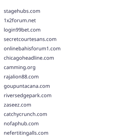
stagehubs.com
1x2forum.net
login99bet.com
secretcourtesans.com
onlinebahisforum1.com
chicagoheadline.com
camming.org
rajalion88.com
goupuntacana.com
riversedgepark.com
zaseez.com
catchycrunch.com
nofaphub.com
nefertitingalls.com