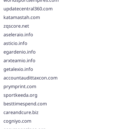
worldsportsempires.com
updatecentral360.com
katamastah.com
zqscore.net
aseleraio.info
asticio.info
egardenio.info
arxteamio.info
getalexio.info
accountaudittaxcon.com
prymprint.com
sportkeeda.org
besttimespend.com
careandcure.biz
cogniyo.com