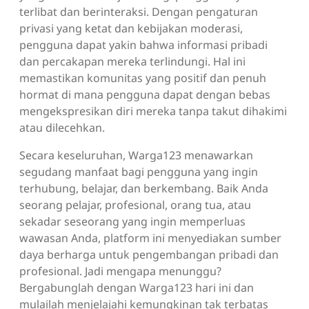
terlibat dan berinteraksi. Dengan pengaturan
privasi yang ketat dan kebijakan moderasi,
pengguna dapat yakin bahwa informasi pribadi
dan percakapan mereka terlindungi. Hal ini
memastikan komunitas yang positif dan penuh
hormat di mana pengguna dapat dengan bebas
mengekspresikan diri mereka tanpa takut dihakimi
atau dilecehkan.
Secara keseluruhan, Warga123 menawarkan
segudang manfaat bagi pengguna yang ingin
terhubung, belajar, dan berkembang. Baik Anda
seorang pelajar, profesional, orang tua, atau
sekadar seseorang yang ingin memperluas
wawasan Anda, platform ini menyediakan sumber
daya berharga untuk pengembangan pribadi dan
profesional. Jadi mengapa menunggu?
Bergabunglah dengan Warga123 hari ini dan
mulailah menjelajahi kemungkinan tak terbatas