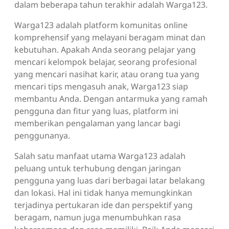
dalam beberapa tahun terakhir adalah Warga123.
Warga123 adalah platform komunitas online
komprehensif yang melayani beragam minat dan
kebutuhan. Apakah Anda seorang pelajar yang
mencari kelompok belajar, seorang profesional
yang mencari nasihat karir, atau orang tua yang
mencari tips mengasuh anak, Warga123 siap
membantu Anda. Dengan antarmuka yang ramah
pengguna dan fitur yang luas, platform ini
memberikan pengalaman yang lancar bagi
penggunanya.
Salah satu manfaat utama Warga123 adalah
peluang untuk terhubung dengan jaringan
pengguna yang luas dari berbagai latar belakang
dan lokasi. Hal ini tidak hanya memungkinkan
terjadinya pertukaran ide dan perspektif yang
beragam, namun juga menumbuhkan rasa