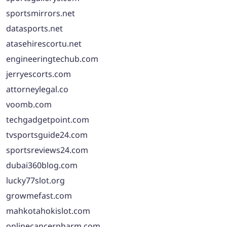
sportsmirrors.net
datasports.net
atasehirescortu.net
engineeringtechub.com
jerryescorts.com
attorneylegal.co
voomb.com
techgadgetpoint.com
tvsportsguide24.com
sportsreviews24.com
dubai360blog.com
lucky77slot.org
growmefast.com
mahkotahokislot.com
onlinecancerpharm.com