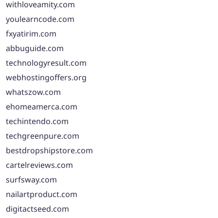
withloveamity.com
youlearncode.com
fxyatirim.com
abbuguide.com
technologyresult.com
webhostingoffers.org
whatszow.com
ehomeamerca.com
techintendo.com
techgreenpure.com
bestdropshipstore.com
cartelreviews.com
surfsway.com
nailartproduct.com
digitactseed.com