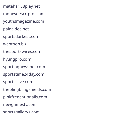
matahari88play.net
moneydescriptor.com
youthsmagazine.com
painaidee.net
sportsdarkest.com
webtoon.biz
thesportswires.com
hyungpro.com
sportingnewsnet.com
sportstime24day.com
sporteslive.com
theblingblingshields.com
pinkfrenchtipnails.com
newgamestv.com
sportsgallerys.com