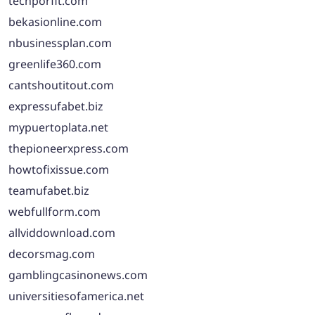
techporfit.com
bekasionline.com
nbusinessplan.com
greenlife360.com
cantshoutitout.com
expressufabet.biz
mypuertoplata.net
thepioneerxpress.com
howtofixissue.com
teamufabet.biz
webfullform.com
allviddownload.com
decorsmag.com
gamblingcasinonews.com
universitiesofamerica.net