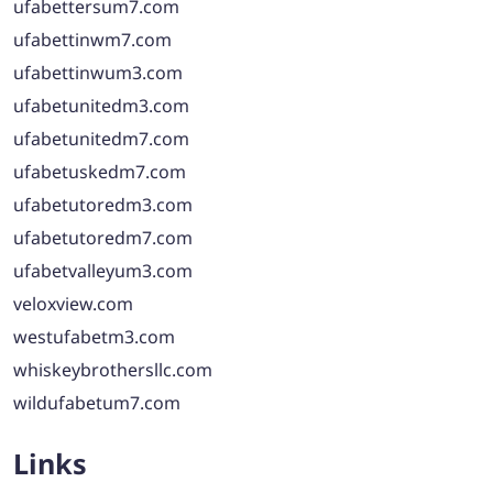
ufabettersum7.com
ufabettinwm7.com
ufabettinwum3.com
ufabetunitedm3.com
ufabetunitedm7.com
ufabetuskedm7.com
ufabetutoredm3.com
ufabetutoredm7.com
ufabetvalleyum3.com
veloxview.com
westufabetm3.com
whiskeybrothersllc.com
wildufabetum7.com
Links