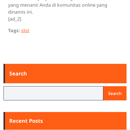
yang menanti Anda di komunitas online yang
dinamis ini.
[ad_2]
Tags:
slot
Search
Search
Recent Posts