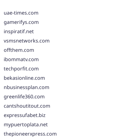
uae-times.com
gamerifys.com
inspiratif.net
vsmsnetworks.com
offthem.com
ibommatv.com
techporfit.com
bekasionline.com
nbusinessplan.com
greenlife360.com
cantshoutitout.com
expressufabet.biz
mypuertoplata.net
thepioneerxpress.com