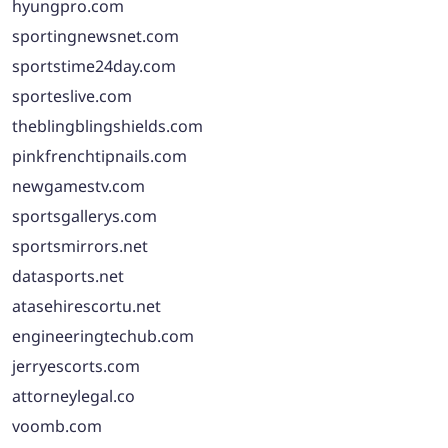
hyungpro.com
sportingnewsnet.com
sportstime24day.com
sporteslive.com
theblingblingshields.com
pinkfrenchtipnails.com
newgamestv.com
sportsgallerys.com
sportsmirrors.net
datasports.net
atasehirescortu.net
engineeringtechub.com
jerryescorts.com
attorneylegal.co
voomb.com