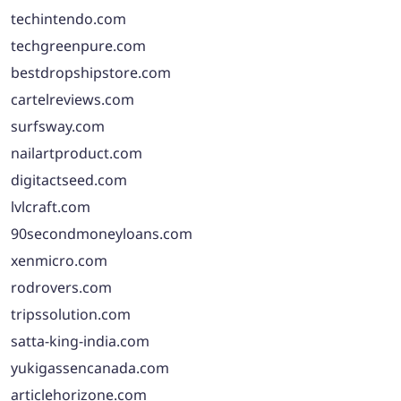
techintendo.com
techgreenpure.com
bestdropshipstore.com
cartelreviews.com
surfsway.com
nailartproduct.com
digitactseed.com
lvlcraft.com
90secondmoneyloans.com
xenmicro.com
rodrovers.com
tripssolution.com
satta-king-india.com
yukigassencanada.com
articlehorizone.com