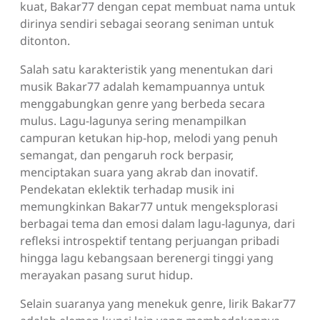
kuat, Bakar77 dengan cepat membuat nama untuk
dirinya sendiri sebagai seorang seniman untuk
ditonton.
Salah satu karakteristik yang menentukan dari
musik Bakar77 adalah kemampuannya untuk
menggabungkan genre yang berbeda secara
mulus. Lagu-lagunya sering menampilkan
campuran ketukan hip-hop, melodi yang penuh
semangat, dan pengaruh rock berpasir,
menciptakan suara yang akrab dan inovatif.
Pendekatan eklektik terhadap musik ini
memungkinkan Bakar77 untuk mengeksplorasi
berbagai tema dan emosi dalam lagu-lagunya, dari
refleksi introspektif tentang perjuangan pribadi
hingga lagu kebangsaan berenergi tinggi yang
merayakan pasang surut hidup.
Selain suaranya yang menekuk genre, lirik Bakar77