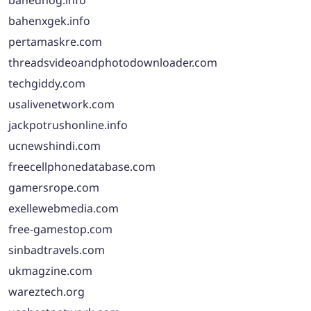
bahednog.info
bahenxgek.info
pertamaskre.com
threadsvideoandphotodownloader.com
techgiddy.com
usalivenetwork.com
jackpotrushonline.info
ucnewshindi.com
freecellphonedatabase.com
gamersrope.com
exellewebmedia.com
free-gamestop.com
sinbadtravels.com
ukmagzine.com
wareztech.org