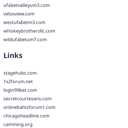
ufabetvalleyum3.com
veloxview.com
westufabetm3.com
whiskeybrothersllc.com
wildufabetum7.com
Links
stagehubs.com
1x2forum.net
login99bet.com
secretcourtesans.com
onlinebahisforum1.com
chicagoheadline.com
camming.org