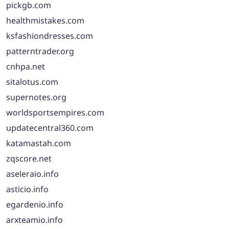
pickgb.com
healthmistakes.com
ksfashiondresses.com
patterntrader.org
cnhpa.net
sitalotus.com
supernotes.org
worldsportsempires.com
updatecentral360.com
katamastah.com
zqscore.net
aseleraio.info
asticio.info
egardenio.info
arxteamio.info