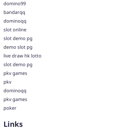
domino99
bandarqq
dominoqq
slot online
slot demo pg
demo slot pg
live draw hk lotto
slot demo pg
pkv games
pkv
dominoqq
pkv games
poker
Links