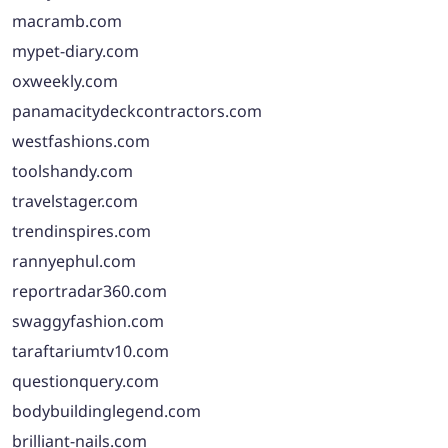
macramb.com
mypet-diary.com
oxweekly.com
panamacitydeckcontractors.com
westfashions.com
toolshandy.com
travelstager.com
trendinspires.com
rannyephul.com
reportradar360.com
swaggyfashion.com
taraftariumtv10.com
questionquery.com
bodybuildinglegend.com
brilliant-nails.com