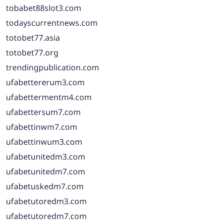
tobabet88slot3.com
todayscurrentnews.com
totobet77.asia
totobet77.org
trendingpublication.com
ufabettererum3.com
ufabettermentm4.com
ufabettersum7.com
ufabettinwm7.com
ufabettinwum3.com
ufabetunitedm3.com
ufabetunitedm7.com
ufabetuskedm7.com
ufabetutoredm3.com
ufabetutoredm7.com