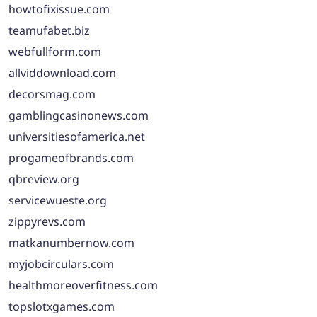
howtofixissue.com
teamufabet.biz
webfullform.com
allviddownload.com
decorsmag.com
gamblingcasinonews.com
universitiesofamerica.net
progameofbrands.com
qbreview.org
servicewueste.org
zippyrevs.com
matkanumbernow.com
myjobcirculars.com
healthmoreoverfitness.com
topslotxgames.com