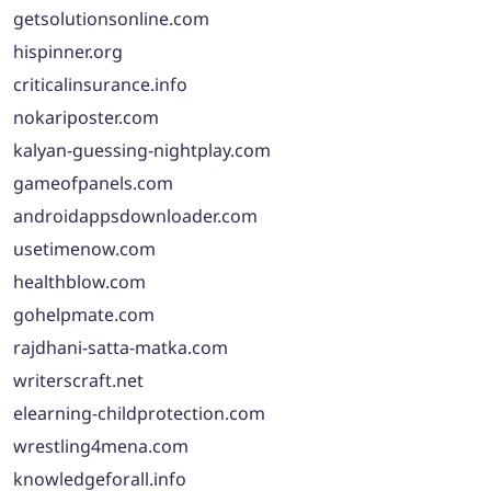
getsolutionsonline.com
hispinner.org
criticalinsurance.info
nokariposter.com
kalyan-guessing-nightplay.com
gameofpanels.com
androidappsdownloader.com
usetimenow.com
healthblow.com
gohelpmate.com
rajdhani-satta-matka.com
writerscraft.net
elearning-childprotection.com
wrestling4mena.com
knowledgeforall.info