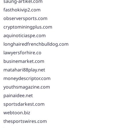
saung-artikel.com
fasthokivip2.com
observersports.com
cryptominingplus.com
aquinoticiaspe.com
longhairedfrenchbulldog.com
lawyersforhire.co
businemarket.com
matahari88play.net
moneydescriptor.com
youthsmagazine.com
painaidee.net
sportsdarkest.com
webtoon.biz
thesportswires.com