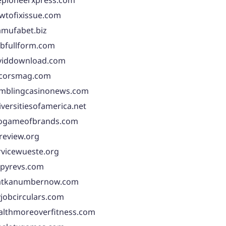
epioneerxpress.com
wtofixissue.com
amufabet.biz
bfullform.com
lviddownload.com
corsmag.com
mblingcasinonews.com
iversitiesofamerica.net
ogameofbrands.com
review.org
rvicewueste.org
ppyrevs.com
tkanumbernow.com
jobcirculars.com
althmoreoverfitness.com