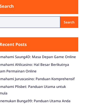
Search
Search
Recent Posts
mahami Saung4D: Masa Depan Game Online
mahami Ahlicasino: Hal Besar Berikutnya
lam Permainan Online
mahami Juruscasino: Panduan Komprehensif
mahami Plisbet: Panduan Utama untuk
mula
nemukan Bunga99: Panduan Utama Anda