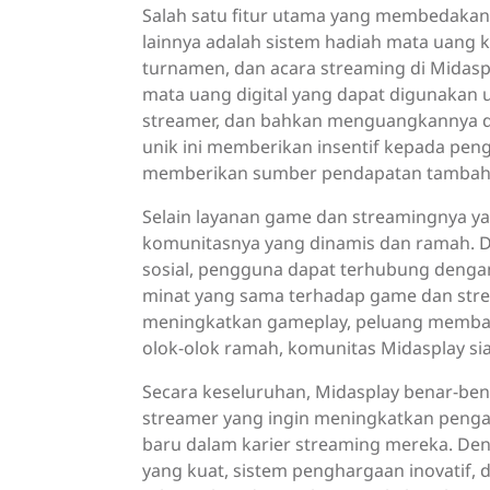
Salah satu fitur utama yang membedakan
lainnya adalah sistem hadiah mata uang k
turnamen, dan acara streaming di Midas
mata uang digital yang dapat digunakan 
streamer, dan bahkan menguangkannya 
unik ini memberikan insentif kepada pen
memberikan sumber pendapatan tambaha
Selain layanan game dan streamingnya ya
komunitasnya yang dinamis dan ramah. D
sosial, pengguna dapat terhubung dengan
minat yang sama terhadap game dan stre
meningkatkan gameplay, peluang membang
olok-olok ramah, komunitas Midasplay s
Secara keseluruhan, Midasplay benar-be
streamer yang ingin meningkatkan peng
baru dalam karier streaming mereka. De
yang kuat, sistem penghargaan inovatif,