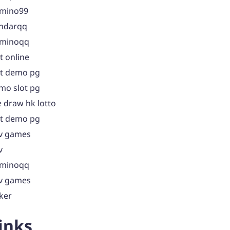
mino99
ndarqq
minoqq
t online
ot demo pg
mo slot pg
e draw hk lotto
ot demo pg
v games
v
minoqq
v games
ker
inks