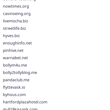
nowtimes.org
casinoeing.org
livemocha.biz
streetlife.biz
hyves.biz
enoughinfo.net
pinhive.net
warnabet.net
bollym4u.me
bolly2tollyblog.me
pandaclub.me
flyttevask.io
byhous.com
hartfordplazahotel.com
m-918kissapk.com