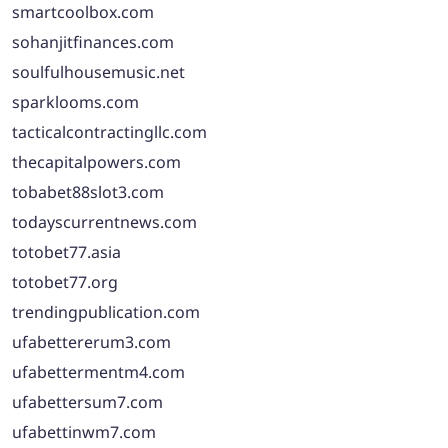
smartcoolbox.com
sohanjitfinances.com
soulfulhousemusic.net
sparklooms.com
tacticalcontractingllc.com
thecapitalpowers.com
tobabet88slot3.com
todayscurrentnews.com
totobet77.asia
totobet77.org
trendingpublication.com
ufabettererum3.com
ufabettermentm4.com
ufabettersum7.com
ufabettinwm7.com