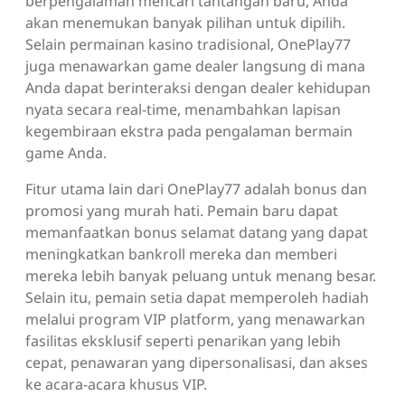
berpengalaman mencari tantangan baru, Anda
akan menemukan banyak pilihan untuk dipilih.
Selain permainan kasino tradisional, OnePlay77
juga menawarkan game dealer langsung di mana
Anda dapat berinteraksi dengan dealer kehidupan
nyata secara real-time, menambahkan lapisan
kegembiraan ekstra pada pengalaman bermain
game Anda.
Fitur utama lain dari OnePlay77 adalah bonus dan
promosi yang murah hati. Pemain baru dapat
memanfaatkan bonus selamat datang yang dapat
meningkatkan bankroll mereka dan memberi
mereka lebih banyak peluang untuk menang besar.
Selain itu, pemain setia dapat memperoleh hadiah
melalui program VIP platform, yang menawarkan
fasilitas eksklusif seperti penarikan yang lebih
cepat, penawaran yang dipersonalisasi, dan akses
ke acara-acara khusus VIP.