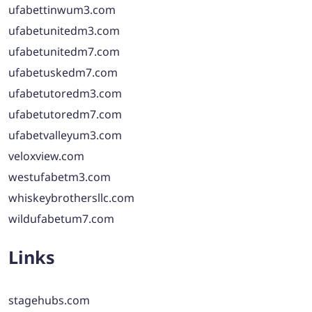
ufabettinwum3.com
ufabetunitedm3.com
ufabetunitedm7.com
ufabetuskedm7.com
ufabetutoredm3.com
ufabetutoredm7.com
ufabetvalleyum3.com
veloxview.com
westufabetm3.com
whiskeybrothersllc.com
wildufabetum7.com
Links
stagehubs.com