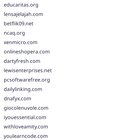
educaritas.org
lensajelajah.com
betflik09.net
ncaq.org
xenmicro.com
onlineshopera.com
dartyfresh.com
lewisenterprises.net
pcsoftwarefree.org
dailylinking.com
dnafyx.com
giocolenuvole.com
iyouessential.com
withloveamity.com
youlearncode.com