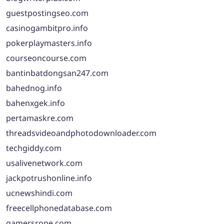
guestpostingseo.com
casinogambitpro.info
pokerplaymasters.info
courseoncourse.com
bantinbatdongsan247.com
bahednog.info
bahenxgek.info
pertamaskre.com
threadsvideoandphotodownloader.com
techgiddy.com
usalivenetwork.com
jackpotrushonline.info
ucnewshindi.com
freecellphonedatabase.com
gamersrope.com