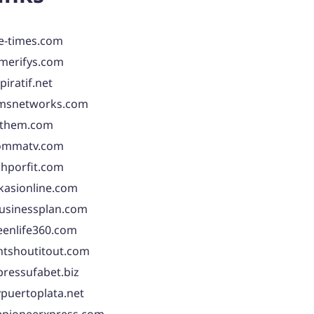
e-times.com
merifys.com
piratif.net
msnetworks.com
fthem.com
ommatv.com
chporfit.com
kasionline.com
usinessplan.com
eenlife360.com
ntshoutitout.com
pressufabet.biz
puertoplata.net