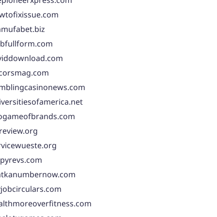
epioneerxpress.com
wtofixissue.com
amufabet.biz
bfullform.com
lviddownload.com
corsmag.com
mblingcasinonews.com
iversitiesofamerica.net
ogameofbrands.com
review.org
rvicewueste.org
ppyrevs.com
tkanumbernow.com
jobcirculars.com
althmoreoverfitness.com