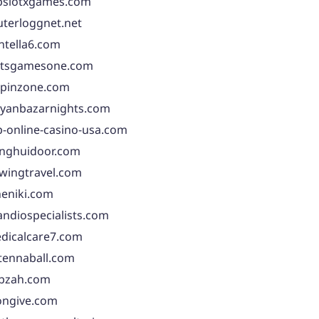
pslotxgames.com
uterloggnet.net
ntella6.com
otsgamesone.com
spinzone.com
lyanbazarnights.com
p-online-casino-usa.com
nghuidoor.com
owingtravel.com
neniki.com
andiospecialists.com
dicalcare7.com
tennaball.com
bzah.com
ngive.com