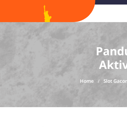
Skip
to
content
Slot Gacor Malam Ini
dari PG Soft, Maxwin
Pand
Dijamin dengan Deposit
Pulsa
Akti
Home
Slot Gacor
/