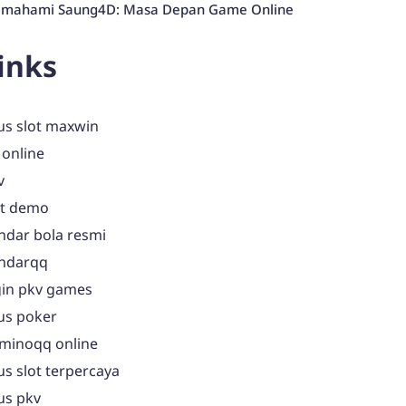
mahami Saung4D: Masa Depan Game Online
inks
tus slot maxwin
 online
v
ot demo
ndar bola resmi
ndarqq
gin pkv games
tus poker
minoqq online
us slot terpercaya
tus pkv