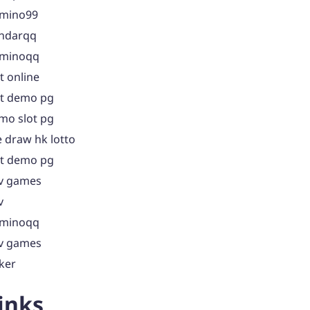
mino99
ndarqq
minoqq
t online
ot demo pg
mo slot pg
e draw hk lotto
ot demo pg
v games
v
minoqq
v games
ker
inks