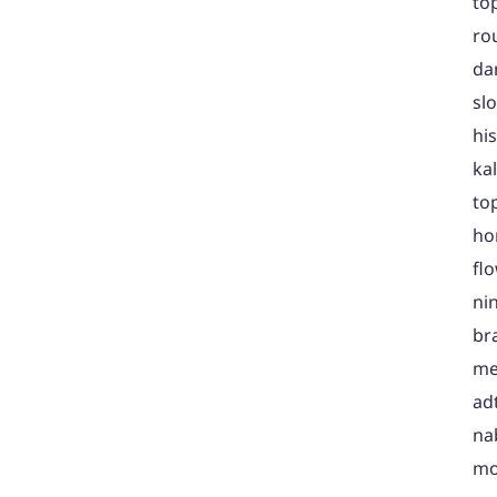
to
ro
da
sl
hi
ka
to
ho
fl
ni
br
me
ad
na
mo