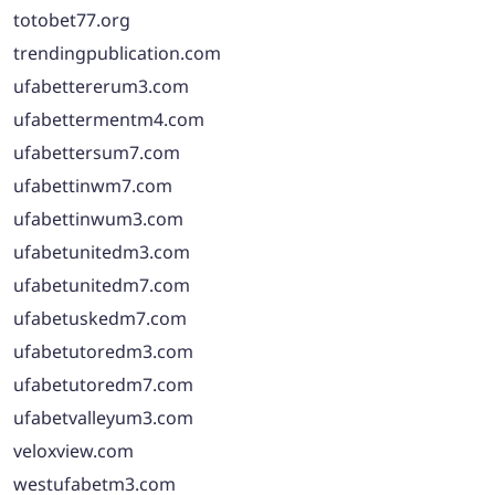
totobet77.org
trendingpublication.com
ufabettererum3.com
ufabettermentm4.com
ufabettersum7.com
ufabettinwm7.com
ufabettinwum3.com
ufabetunitedm3.com
ufabetunitedm7.com
ufabetuskedm7.com
ufabetutoredm3.com
ufabetutoredm7.com
ufabetvalleyum3.com
veloxview.com
westufabetm3.com