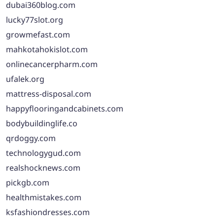
dubai360blog.com
lucky77slot.org
growmefast.com
mahkotahokislot.com
onlinecancerpharm.com
ufalek.org
mattress-disposal.com
happyflooringandcabinets.com
bodybuildinglife.co
qrdoggy.com
technologygud.com
realshocknews.com
pickgb.com
healthmistakes.com
ksfashiondresses.com