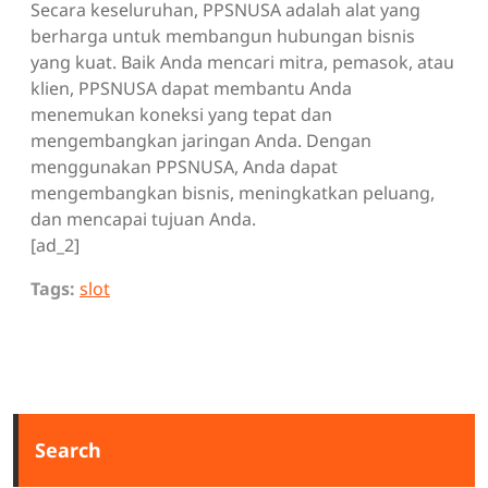
Secara keseluruhan, PPSNUSA adalah alat yang
berharga untuk membangun hubungan bisnis
yang kuat. Baik Anda mencari mitra, pemasok, atau
klien, PPSNUSA dapat membantu Anda
menemukan koneksi yang tepat dan
mengembangkan jaringan Anda. Dengan
menggunakan PPSNUSA, Anda dapat
mengembangkan bisnis, meningkatkan peluang,
dan mencapai tujuan Anda.
[ad_2]
Tags:
slot
Search