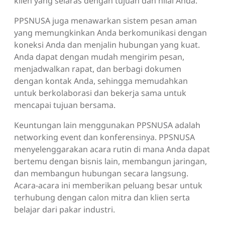
klien yang selaras dengan tujuan dan nilai Anda.
PPSNUSA juga menawarkan sistem pesan aman
yang memungkinkan Anda berkomunikasi dengan
koneksi Anda dan menjalin hubungan yang kuat.
Anda dapat dengan mudah mengirim pesan,
menjadwalkan rapat, dan berbagi dokumen
dengan kontak Anda, sehingga memudahkan
untuk berkolaborasi dan bekerja sama untuk
mencapai tujuan bersama.
Keuntungan lain menggunakan PPSNUSA adalah
networking event dan konferensinya. PPSNUSA
menyelenggarakan acara rutin di mana Anda dapat
bertemu dengan bisnis lain, membangun jaringan,
dan membangun hubungan secara langsung.
Acara-acara ini memberikan peluang besar untuk
terhubung dengan calon mitra dan klien serta
belajar dari pakar industri.