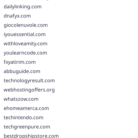
dailylinking.com
dnafyx.com
giocolenuvole.com
iyouessential.com
withloveamity.com
youlearncode.com
fxyatirim.com
abbuguide.com
technologyresult.com
webhostingoffers.org
whatszow.com
ehomeamerca.com
techintendo.com
techgreenpure.com
bestdropshipstore.com