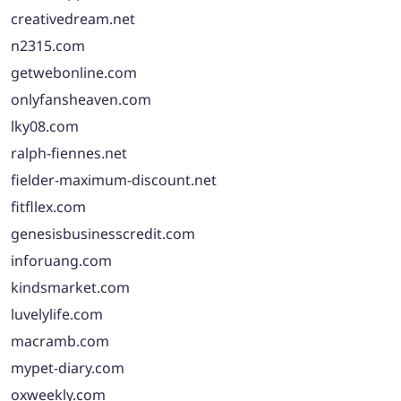
creativedream.net
n2315.com
getwebonline.com
onlyfansheaven.com
lky08.com
ralph-fiennes.net
fielder-maximum-discount.net
fitfllex.com
genesisbusinesscredit.com
inforuang.com
kindsmarket.com
luvelylife.com
macramb.com
mypet-diary.com
oxweekly.com