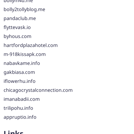
bollym4u.me
bolly2tollyblog.me
pandaclub.me
flyttevask.io
byhous.com
hartfordplazahotel.com
m-918kissapk.com
nabavkame.info
gakbiasa.com
iflowerhu.info
chicagocrystalconnection.com
imanabadii.com
trilipohu.info
appruptio.info
Links