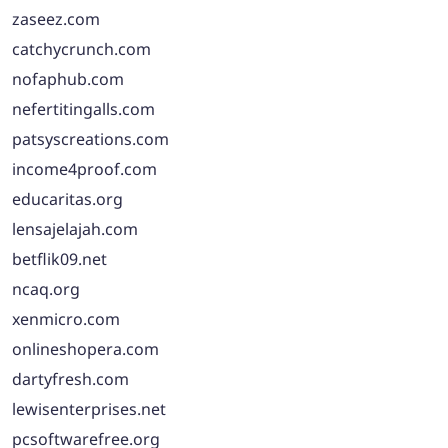
zaseez.com
catchycrunch.com
nofaphub.com
nefertitingalls.com
patsyscreations.com
income4proof.com
educaritas.org
lensajelajah.com
betflik09.net
ncaq.org
xenmicro.com
onlineshopera.com
dartyfresh.com
lewisenterprises.net
pcsoftwarefree.org