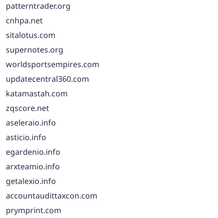
patterntrader.org
cnhpa.net
sitalotus.com
supernotes.org
worldsportsempires.com
updatecentral360.com
katamastah.com
zqscore.net
aseleraio.info
asticio.info
egardenio.info
arxteamio.info
getalexio.info
accountaudittaxcon.com
prymprint.com