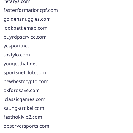
retarys.com
fasterformationcpf.com
goldensnuggles.com
lookbattlemap.com
buyrdpservice.com
yesport.net
tostylo.com
yougetthat.net
sportsnetclub.com
newbestcrypto.com
oxfordsave.com
iclassicgames.com
saung-artikel.com
fasthokivip2.com
observersports.com