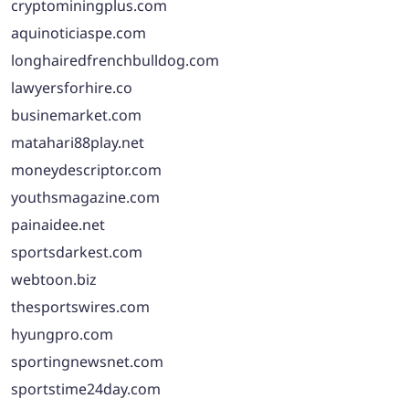
cryptominingplus.com
aquinoticiaspe.com
longhairedfrenchbulldog.com
lawyersforhire.co
businemarket.com
matahari88play.net
moneydescriptor.com
youthsmagazine.com
painaidee.net
sportsdarkest.com
webtoon.biz
thesportswires.com
hyungpro.com
sportingnewsnet.com
sportstime24day.com