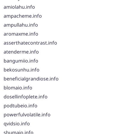
amiolahu.info
ampacheme.info
ampullahu.info
aromaxme.info
asserthatecontrast.info
atenderme.info
bangumiio.info
bekosunhu.info
beneficialgrandiose.info
blomaio.info
dosellinfoplete.info
podtubeio.info
powerfulvolatile.info
qvidsio.info
shumaio.info