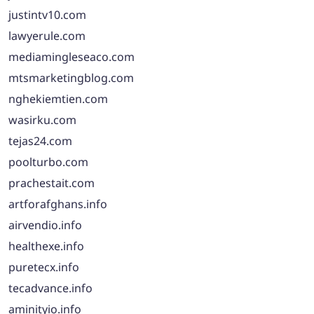
justintv10.com
lawyerule.com
mediamingleseaco.com
mtsmarketingblog.com
nghekiemtien.com
wasirku.com
tejas24.com
poolturbo.com
prachestait.com
artforafghans.info
airvendio.info
healthexe.info
puretecx.info
tecadvance.info
aminityio.info