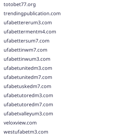
totobet77.org
trendingpublication.com
ufabettererum3.com
ufabettermentm4.com
ufabettersum7.com
ufabettinwm7.com
ufabettinwum3.com
ufabetunitedm3.com
ufabetunitedm7.com
ufabetuskedm7.com
ufabetutoredm3.com
ufabetutoredm7.com
ufabetvalleyum3.com
veloxview.com
westufabetm3.com