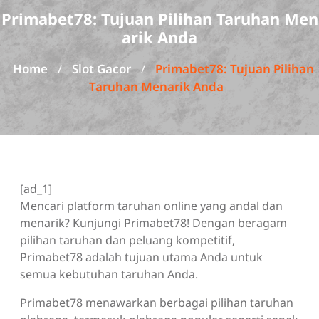
Primabet78: Tujuan Pilihan Taruhan Men
arik Anda
Home
Slot Gacor
Primabet78: Tujuan Pilihan
/
/
Taruhan Menarik Anda
[ad_1]
Mencari platform taruhan online yang andal dan
menarik? Kunjungi Primabet78! Dengan beragam
pilihan taruhan dan peluang kompetitif,
Primabet78 adalah tujuan utama Anda untuk
semua kebutuhan taruhan Anda.
Primabet78 menawarkan berbagai pilihan taruhan