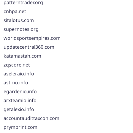
patterntrader.org
cnhpa.net
sitalotus.com
supernotes.org
worldsportsempires.com
updatecentral360.com
katamastah.com
zqscore.net
aseleraio.info
asticio.info
egardenio.info
arxteamio.info
getalexio.info
accountaudittaxcon.com
prymprint.com