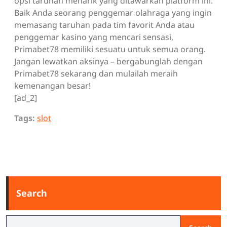
opsi taruhan menarik yang ditawarkan platform ini.
Baik Anda seorang penggemar olahraga yang ingin
memasang taruhan pada tim favorit Anda atau
penggemar kasino yang mencari sensasi,
Primabet78 memiliki sesuatu untuk semua orang.
Jangan lewatkan aksinya – bergabunglah dengan
Primabet78 sekarang dan mulailah meraih
kemenangan besar!
[ad_2]
Tags:
slot
Search