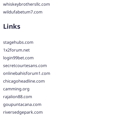
whiskeybrothersllc.com
wildufabetum7.com
Links
stagehubs.com
1x2forum.net
login99bet.com
secretcourtesans.com
onlinebahisforum1.com
chicagoheadline.com
camming.org
rajalion88.com
goupuntacana.com
riversedgepark.com