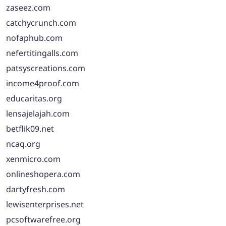
zaseez.com
catchycrunch.com
nofaphub.com
nefertitingalls.com
patsyscreations.com
income4proof.com
educaritas.org
lensajelajah.com
betflik09.net
ncaq.org
xenmicro.com
onlineshopera.com
dartyfresh.com
lewisenterprises.net
pcsoftwarefree.org