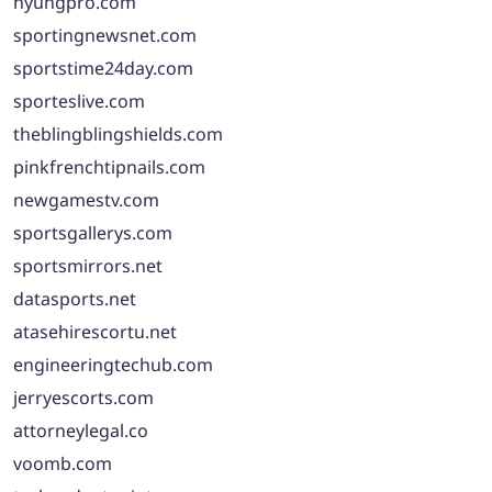
hyungpro.com
sportingnewsnet.com
sportstime24day.com
sporteslive.com
theblingblingshields.com
pinkfrenchtipnails.com
newgamestv.com
sportsgallerys.com
sportsmirrors.net
datasports.net
atasehirescortu.net
engineeringtechub.com
jerryescorts.com
attorneylegal.co
voomb.com