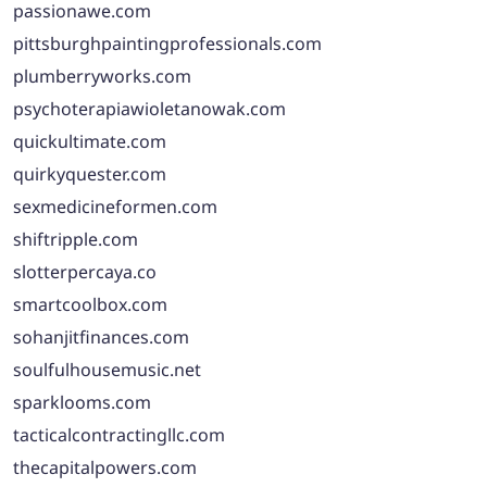
passionawe.com
pittsburghpaintingprofessionals.com
plumberryworks.com
psychoterapiawioletanowak.com
quickultimate.com
quirkyquester.com
sexmedicineformen.com
shiftripple.com
slotterpercaya.co
smartcoolbox.com
sohanjitfinances.com
soulfulhousemusic.net
sparklooms.com
tacticalcontractingllc.com
thecapitalpowers.com