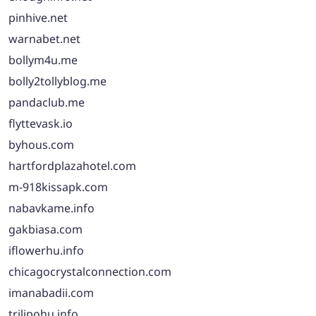
pinhive.net
warnabet.net
bollym4u.me
bolly2tollyblog.me
pandaclub.me
flyttevask.io
byhous.com
hartfordplazahotel.com
m-918kissapk.com
nabavkame.info
gakbiasa.com
iflowerhu.info
chicagocrystalconnection.com
imanabadii.com
trilipohu.info