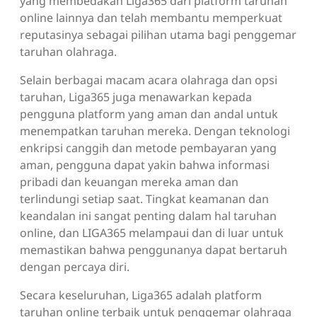
yang membedakan Liga365 dari platform taruhan
online lainnya dan telah membantu memperkuat
reputasinya sebagai pilihan utama bagi penggemar
taruhan olahraga.
Selain berbagai macam acara olahraga dan opsi
taruhan, Liga365 juga menawarkan kepada
pengguna platform yang aman dan andal untuk
menempatkan taruhan mereka. Dengan teknologi
enkripsi canggih dan metode pembayaran yang
aman, pengguna dapat yakin bahwa informasi
pribadi dan keuangan mereka aman dan
terlindungi setiap saat. Tingkat keamanan dan
keandalan ini sangat penting dalam hal taruhan
online, dan LIGA365 melampaui dan di luar untuk
memastikan bahwa penggunanya dapat bertaruh
dengan percaya diri.
Secara keseluruhan, Liga365 adalah platform
taruhan online terbaik untuk penggemar olahraga