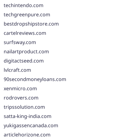
techintendo.com
techgreenpure.com
bestdropshipstore.com
cartelreviews.com
surfsway.com
nailartproduct.com
digitactseed.com
lvlcraft.com
90secondmoneyloans.com
xenmicro.com
rodrovers.com
tripssolution.com
satta-king-india.com
yukigassencanada.com
articlehorizone.com