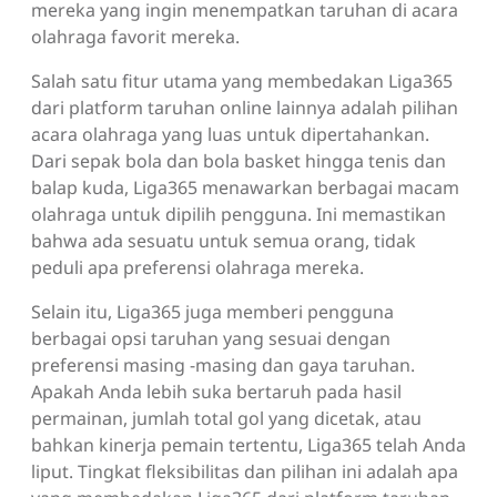
mereka yang ingin menempatkan taruhan di acara
olahraga favorit mereka.
Salah satu fitur utama yang membedakan Liga365
dari platform taruhan online lainnya adalah pilihan
acara olahraga yang luas untuk dipertahankan.
Dari sepak bola dan bola basket hingga tenis dan
balap kuda, Liga365 menawarkan berbagai macam
olahraga untuk dipilih pengguna. Ini memastikan
bahwa ada sesuatu untuk semua orang, tidak
peduli apa preferensi olahraga mereka.
Selain itu, Liga365 juga memberi pengguna
berbagai opsi taruhan yang sesuai dengan
preferensi masing -masing dan gaya taruhan.
Apakah Anda lebih suka bertaruh pada hasil
permainan, jumlah total gol yang dicetak, atau
bahkan kinerja pemain tertentu, Liga365 telah Anda
liput. Tingkat fleksibilitas dan pilihan ini adalah apa