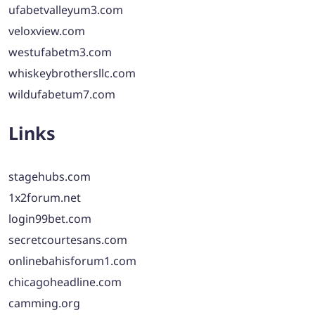
ufabetvalleyum3.com
veloxview.com
westufabetm3.com
whiskeybrothersllc.com
wildufabetum7.com
Links
stagehubs.com
1x2forum.net
login99bet.com
secretcourtesans.com
onlinebahisforum1.com
chicagoheadline.com
camming.org