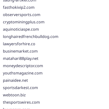
saung-artikel.com
fasthokivip2.com
observersports.com
cryptominingplus.com
aquinoticiaspe.com
longhairedfrenchbulldog.com
lawyersforhire.co
businemarket.com
matahari88play.net
moneydescriptor.com
youthsmagazine.com
painaidee.net
sportsdarkest.com
webtoon.biz
thesportswires.com