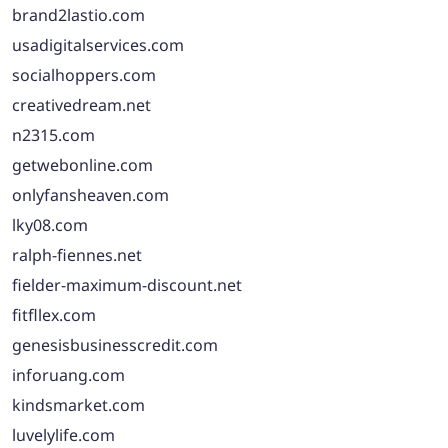
brand2lastio.com
usadigitalservices.com
socialhoppers.com
creativedream.net
n2315.com
getwebonline.com
onlyfansheaven.com
lky08.com
ralph-fiennes.net
fielder-maximum-discount.net
fitfllex.com
genesisbusinesscredit.com
inforuang.com
kindsmarket.com
luvelylife.com