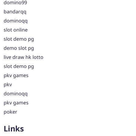
domino99
bandarqq
dominoqq
slot online
slot demo pg
demo slot pg
live draw hk lotto
slot demo pg
pkv games
pkv
dominoqq
pkv games
poker
Links