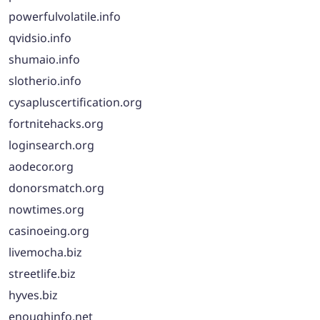
powerfulvolatile.info
qvidsio.info
shumaio.info
slotherio.info
cysapluscertification.org
fortnitehacks.org
loginsearch.org
aodecor.org
donorsmatch.org
nowtimes.org
casinoeing.org
livemocha.biz
streetlife.biz
hyves.biz
enoughinfo.net