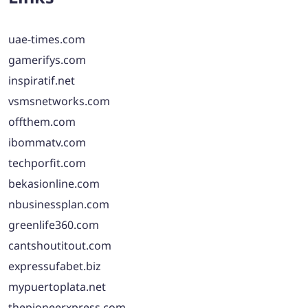
uae-times.com
gamerifys.com
inspiratif.net
vsmsnetworks.com
offthem.com
ibommatv.com
techporfit.com
bekasionline.com
nbusinessplan.com
greenlife360.com
cantshoutitout.com
expressufabet.biz
mypuertoplata.net
thepioneerxpress.com