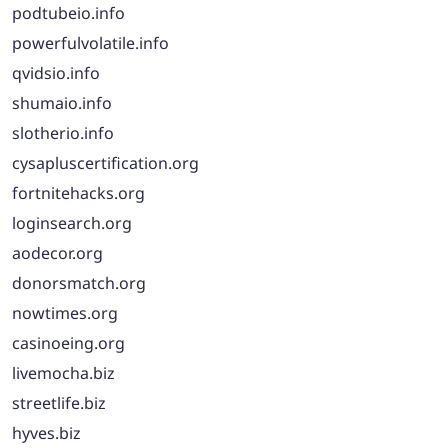
podtubeio.info
powerfulvolatile.info
qvidsio.info
shumaio.info
slotherio.info
cysapluscertification.org
fortnitehacks.org
loginsearch.org
aodecor.org
donorsmatch.org
nowtimes.org
casinoeing.org
livemocha.biz
streetlife.biz
hyves.biz