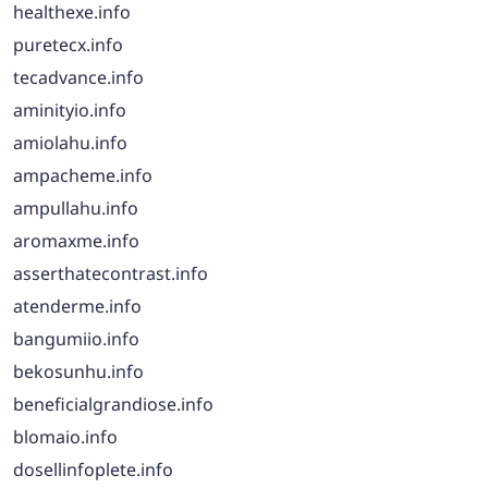
healthexe.info
puretecx.info
tecadvance.info
aminityio.info
amiolahu.info
ampacheme.info
ampullahu.info
aromaxme.info
asserthatecontrast.info
atenderme.info
bangumiio.info
bekosunhu.info
beneficialgrandiose.info
blomaio.info
dosellinfoplete.info