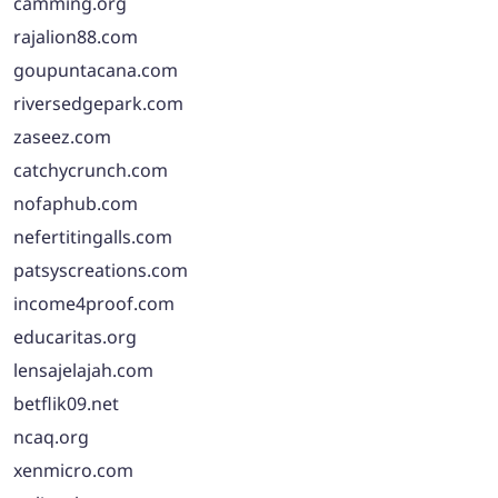
camming.org
rajalion88.com
goupuntacana.com
riversedgepark.com
zaseez.com
catchycrunch.com
nofaphub.com
nefertitingalls.com
patsyscreations.com
income4proof.com
educaritas.org
lensajelajah.com
betflik09.net
ncaq.org
xenmicro.com