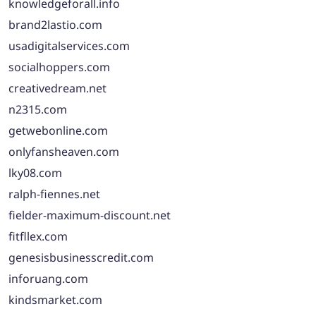
knowledgeforall.info
brand2lastio.com
usadigitalservices.com
socialhoppers.com
creativedream.net
n2315.com
getwebonline.com
onlyfansheaven.com
lky08.com
ralph-fiennes.net
fielder-maximum-discount.net
fitfllex.com
genesisbusinesscredit.com
inforuang.com
kindsmarket.com