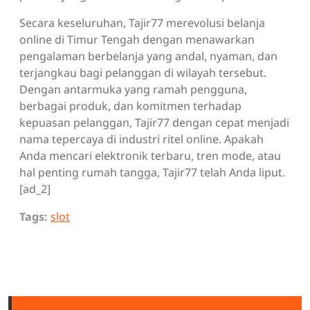
Secara keseluruhan, Tajir77 merevolusi belanja
online di Timur Tengah dengan menawarkan
pengalaman berbelanja yang andal, nyaman, dan
terjangkau bagi pelanggan di wilayah tersebut.
Dengan antarmuka yang ramah pengguna,
berbagai produk, dan komitmen terhadap
kepuasan pelanggan, Tajir77 dengan cepat menjadi
nama tepercaya di industri ritel online. Apakah
Anda mencari elektronik terbaru, tren mode, atau
hal penting rumah tangga, Tajir77 telah Anda liput.
[ad_2]
Tags:
slot