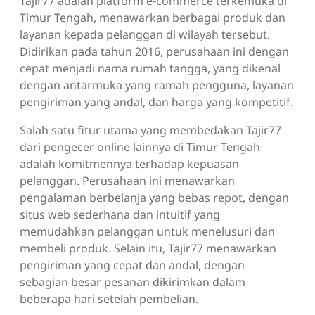
Tajir77 adalah platform e-commerce terkemuka di
Timur Tengah, menawarkan berbagai produk dan
layanan kepada pelanggan di wilayah tersebut.
Didirikan pada tahun 2016, perusahaan ini dengan
cepat menjadi nama rumah tangga, yang dikenal
dengan antarmuka yang ramah pengguna, layanan
pengiriman yang andal, dan harga yang kompetitif.
Salah satu fitur utama yang membedakan Tajir77
dari pengecer online lainnya di Timur Tengah
adalah komitmennya terhadap kepuasan
pelanggan. Perusahaan ini menawarkan
pengalaman berbelanja yang bebas repot, dengan
situs web sederhana dan intuitif yang
memudahkan pelanggan untuk menelusuri dan
membeli produk. Selain itu, Tajir77 menawarkan
pengiriman yang cepat dan andal, dengan
sebagian besar pesanan dikirimkan dalam
beberapa hari setelah pembelian.