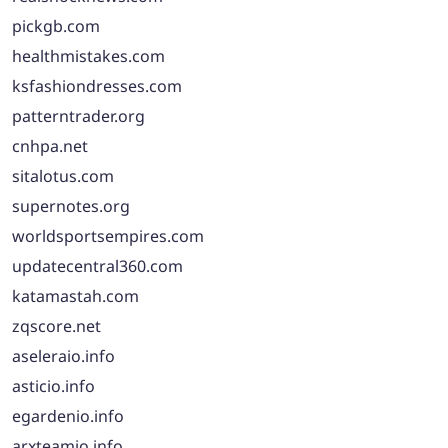
pickgb.com
healthmistakes.com
ksfashiondresses.com
patterntrader.org
cnhpa.net
sitalotus.com
supernotes.org
worldsportsempires.com
updatecentral360.com
katamastah.com
zqscore.net
aseleraio.info
asticio.info
egardenio.info
arxteamio.info