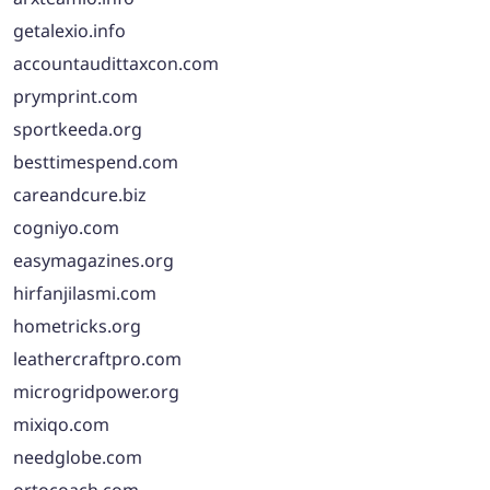
getalexio.info
accountaudittaxcon.com
prymprint.com
sportkeeda.org
besttimespend.com
careandcure.biz
cogniyo.com
easymagazines.org
hirfanjilasmi.com
hometricks.org
leathercraftpro.com
microgridpower.org
mixiqo.com
needglobe.com