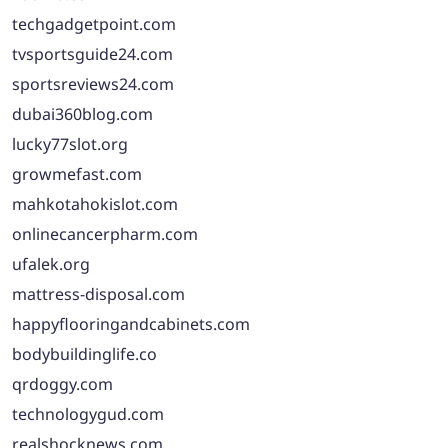
techgadgetpoint.com
tvsportsguide24.com
sportsreviews24.com
dubai360blog.com
lucky77slot.org
growmefast.com
mahkotahokislot.com
onlinecancerpharm.com
ufalek.org
mattress-disposal.com
happyflooringandcabinets.com
bodybuildinglife.co
qrdoggy.com
technologygud.com
realshocknews.com