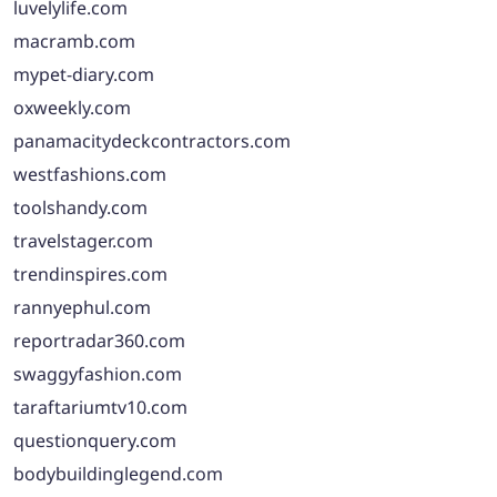
luvelylife.com
macramb.com
mypet-diary.com
oxweekly.com
panamacitydeckcontractors.com
westfashions.com
toolshandy.com
travelstager.com
trendinspires.com
rannyephul.com
reportradar360.com
swaggyfashion.com
taraftariumtv10.com
questionquery.com
bodybuildinglegend.com