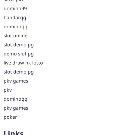
domino99
bandarqq
dominoqq
slot online
slot demo pg
demo slot pg
live draw hk lotto
slot demo pg
pkv games
pkv
dominoqq
pkv games
poker
Links