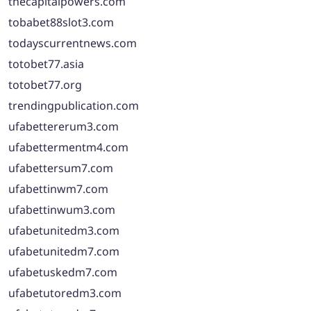
thecapitalpowers.com
tobabet88slot3.com
todayscurrentnews.com
totobet77.asia
totobet77.org
trendingpublication.com
ufabettererum3.com
ufabettermentm4.com
ufabettersum7.com
ufabettinwm7.com
ufabettinwum3.com
ufabetunitedm3.com
ufabetunitedm7.com
ufabetuskedm7.com
ufabetutoredm3.com