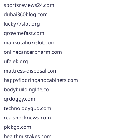
sportsreviews24.com
dubai360blog.com
lucky77slot.org
growmefast.com
mahkotahokislot.com
onlinecancerpharm.com
ufalek.org
mattress-disposal.com
happyflooringandcabinets.com
bodybuildinglife.co
qrdoggy.com
technologygud.com
realshocknews.com
pickgb.com
healthmistakes.com