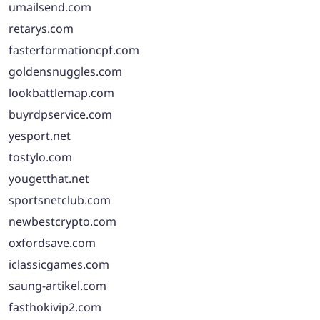
umailsend.com
retarys.com
fasterformationcpf.com
goldensnuggles.com
lookbattlemap.com
buyrdpservice.com
yesport.net
tostylo.com
yougetthat.net
sportsnetclub.com
newbestcrypto.com
oxfordsave.com
iclassicgames.com
saung-artikel.com
fasthokivip2.com