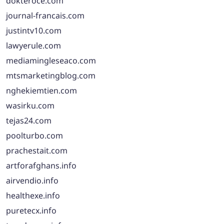
dokteroce.com
journal-francais.com
justintv10.com
lawyerule.com
mediamingleseaco.com
mtsmarketingblog.com
nghekiemtien.com
wasirku.com
tejas24.com
poolturbo.com
prachestait.com
artforafghans.info
airvendio.info
healthexe.info
puretecx.info