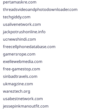
pertamaskre.com
threadsvideoandphotodownloader.com
techgiddy.com
usalivenetwork.com
jackpotrushonline.info
ucnewshindi.com
freecellphonedatabase.com
gamersrope.com
exellewebmedia.com
free-gamestop.com
sinbadtravels.com
ukmagzine.com
wareztech.org
usabestnetwork.com
jessepinkmanoutfit.com