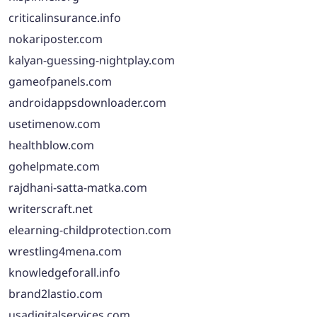
criticalinsurance.info
nokariposter.com
kalyan-guessing-nightplay.com
gameofpanels.com
androidappsdownloader.com
usetimenow.com
healthblow.com
gohelpmate.com
rajdhani-satta-matka.com
writerscraft.net
elearning-childprotection.com
wrestling4mena.com
knowledgeforall.info
brand2lastio.com
usadigitalservices.com