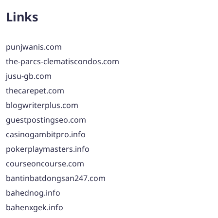
Links
punjwanis.com
the-parcs-clematiscondos.com
jusu-gb.com
thecarepet.com
blogwriterplus.com
guestpostingseo.com
casinogambitpro.info
pokerplaymasters.info
courseoncourse.com
bantinbatdongsan247.com
bahednog.info
bahenxgek.info