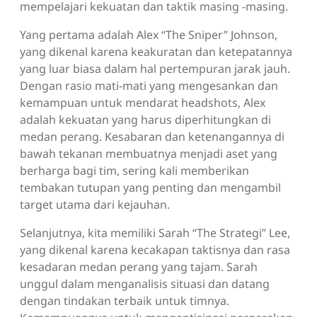
mempelajari kekuatan dan taktik masing -masing.
Yang pertama adalah Alex “The Sniper” Johnson,
yang dikenal karena keakuratan dan ketepatannya
yang luar biasa dalam hal pertempuran jarak jauh.
Dengan rasio mati-mati yang mengesankan dan
kemampuan untuk mendarat headshots, Alex
adalah kekuatan yang harus diperhitungkan di
medan perang. Kesabaran dan ketenangannya di
bawah tekanan membuatnya menjadi aset yang
berharga bagi tim, sering kali memberikan
tembakan tutupan yang penting dan mengambil
target utama dari kejauhan.
Selanjutnya, kita memiliki Sarah “The Strategi” Lee,
yang dikenal karena kecakapan taktisnya dan rasa
kesadaran medan perang yang tajam. Sarah
unggul dalam menganalisis situasi dan datang
dengan tindakan terbaik untuk timnya.