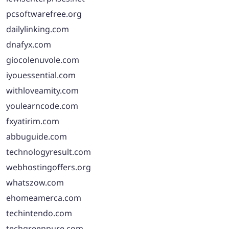
pcsoftwarefree.org
dailylinking.com
dnafyx.com
giocolenuvole.com
iyouessential.com
withloveamity.com
youlearncode.com
fxyatirim.com
abbuguide.com
technologyresult.com
webhostingoffers.org
whatszow.com
ehomeamerca.com
techintendo.com
techgreenpure.com