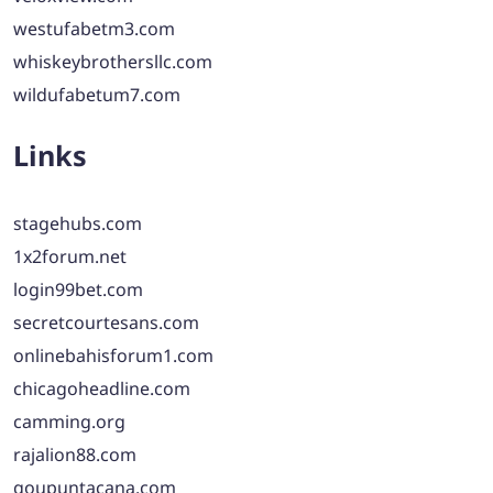
westufabetm3.com
whiskeybrothersllc.com
wildufabetum7.com
Links
stagehubs.com
1x2forum.net
login99bet.com
secretcourtesans.com
onlinebahisforum1.com
chicagoheadline.com
camming.org
rajalion88.com
goupuntacana.com