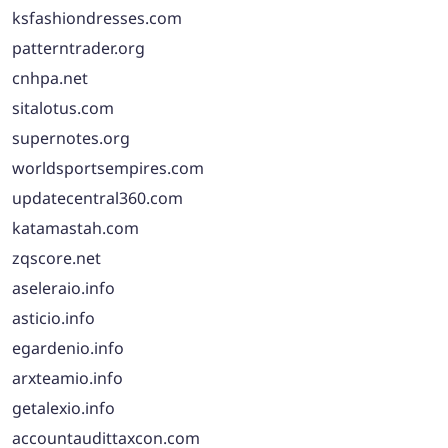
ksfashiondresses.com
patterntrader.org
cnhpa.net
sitalotus.com
supernotes.org
worldsportsempires.com
updatecentral360.com
katamastah.com
zqscore.net
aseleraio.info
asticio.info
egardenio.info
arxteamio.info
getalexio.info
accountaudittaxcon.com