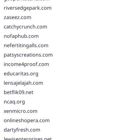
riversedgepark.com
zaseez.com
catchycrunch.com
nofaphub.com
nefertitingalls.com
patsyscreations.com
income4proof.com
educaritas.org
lensajelajah.com
betflik09.net
ncaq.org
xenmicro.com
onlineshopera.com
dartyfresh.com
lewisenterprises.net