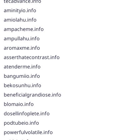
tecadvance.info
aminityio.info
amiolahu.info
ampacheme.info
ampullahu.info
aromaxme.info
asserthatecontrast.info
atenderme.info
bangumiio.info
bekosunhu.info
beneficialgrandiose.info
blomaio.info
dosellinfoplete.info
podtubeio.info
powerfulvolatile.info