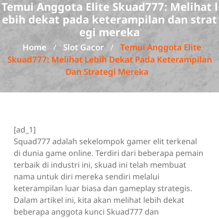
Temui Anggota Elite Skuad777: Melihat l
ebih dekat pada keterampilan dan strat
egi mereka
Home
Slot Gacor
Temui Anggota Elite
/
/
Skuad777: Melihat Lebih Dekat Pada Keterampilan
Dan Strategi Mereka
[ad_1]
Squad777 adalah sekelompok gamer elit terkenal
di dunia game online. Terdiri dari beberapa pemain
terbaik di industri ini, skuad ini telah membuat
nama untuk diri mereka sendiri melalui
keterampilan luar biasa dan gameplay strategis.
Dalam artikel ini, kita akan melihat lebih dekat
beberapa anggota kunci Skuad777 dan