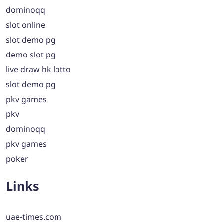
dominoqq
slot online
slot demo pg
demo slot pg
live draw hk lotto
slot demo pg
pkv games
pkv
dominoqq
pkv games
poker
Links
uae-times.com