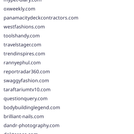
oxweekly.com
panamacitydeckcontractors.com
westfashions.com
toolshandy.com
travelstager.com
trendinspires.com
rannyephul.com
reportradar360.com
swaggyfashion.com
taraftariumtv10.com
questionquery.com
bodybuildinglegend.com
brilliant-nails.com
dandr-photography.com