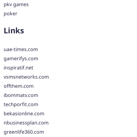
pkv games
poker
Links
uae-times.com
gamerifys.com
inspiratif.net
vsmsnetworks.com
offthem.com
ibommatv.com
techporfit.com
bekasionline.com
nbusinessplan.com
greenlife360.com