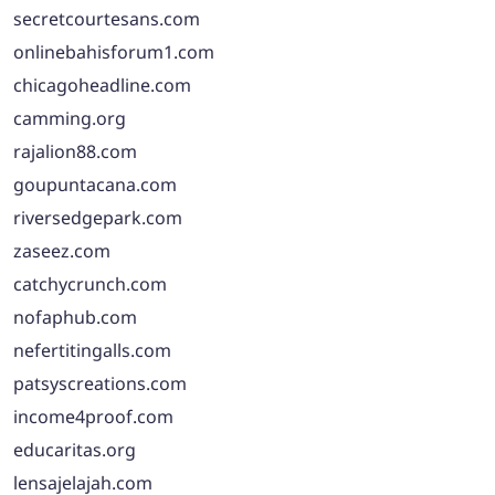
secretcourtesans.com
onlinebahisforum1.com
chicagoheadline.com
camming.org
rajalion88.com
goupuntacana.com
riversedgepark.com
zaseez.com
catchycrunch.com
nofaphub.com
nefertitingalls.com
patsyscreations.com
income4proof.com
educaritas.org
lensajelajah.com