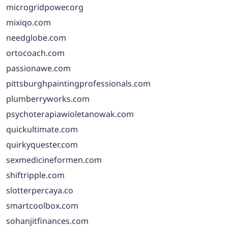
microgridpower.org
mixiqo.com
needglobe.com
ortocoach.com
passionawe.com
pittsburghpaintingprofessionals.com
plumberryworks.com
psychoterapiawioletanowak.com
quickultimate.com
quirkyquester.com
sexmedicineformen.com
shiftripple.com
slotterpercaya.co
smartcoolbox.com
sohanjitfinances.com