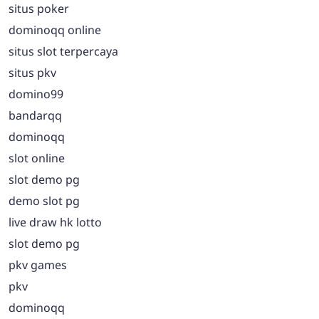
situs poker
dominoqq online
situs slot terpercaya
situs pkv
domino99
bandarqq
dominoqq
slot online
slot demo pg
demo slot pg
live draw hk lotto
slot demo pg
pkv games
pkv
dominoqq