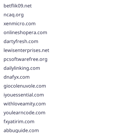
betflik09.net
ncaq.org
xenmicro.com
onlineshopera.com
dartyfresh.com
lewisenterprises.net
pcsoftwarefree.org
dailylinking.com
dnafyx.com
giocolenuvole.com
iyouessential.com
withloveamity.com
youlearncode.com
fxyatirim.com
abbuguide.com