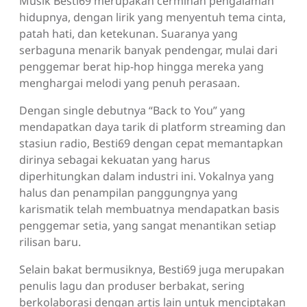
Musik Besti69 merupakan cerminan pengalaman
hidupnya, dengan lirik yang menyentuh tema cinta,
patah hati, dan ketekunan. Suaranya yang
serbaguna menarik banyak pendengar, mulai dari
penggemar berat hip-hop hingga mereka yang
menghargai melodi yang penuh perasaan.
Dengan single debutnya “Back to You” yang
mendapatkan daya tarik di platform streaming dan
stasiun radio, Besti69 dengan cepat memantapkan
dirinya sebagai kekuatan yang harus
diperhitungkan dalam industri ini. Vokalnya yang
halus dan penampilan panggungnya yang
karismatik telah membuatnya mendapatkan basis
penggemar setia, yang sangat menantikan setiap
rilisan baru.
Selain bakat bermusiknya, Besti69 juga merupakan
penulis lagu dan produser berbakat, sering
berkolaborasi dengan artis lain untuk menciptakan