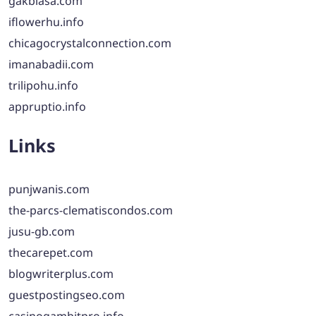
gakbiasa.com
iflowerhu.info
chicagocrystalconnection.com
imanabadii.com
trilipohu.info
appruptio.info
Links
punjwanis.com
the-parcs-clematiscondos.com
jusu-gb.com
thecarepet.com
blogwriterplus.com
guestpostingseo.com