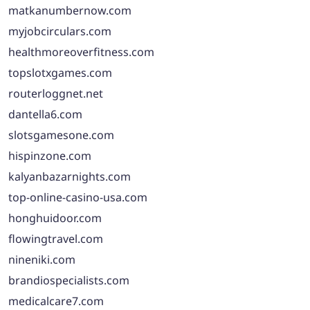
matkanumbernow.com
myjobcirculars.com
healthmoreoverfitness.com
topslotxgames.com
routerloggnet.net
dantella6.com
slotsgamesone.com
hispinzone.com
kalyanbazarnights.com
top-online-casino-usa.com
honghuidoor.com
flowingtravel.com
nineniki.com
brandiospecialists.com
medicalcare7.com