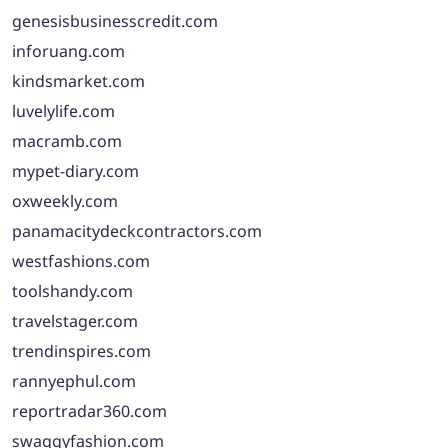
genesisbusinesscredit.com
inforuang.com
kindsmarket.com
luvelylife.com
macramb.com
mypet-diary.com
oxweekly.com
panamacitydeckcontractors.com
westfashions.com
toolshandy.com
travelstager.com
trendinspires.com
rannyephul.com
reportradar360.com
swaggyfashion.com