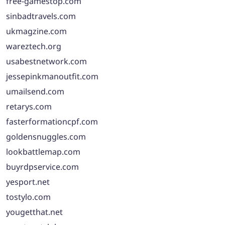
free-gamestop.com
sinbadtravels.com
ukmagzine.com
wareztech.org
usabestnetwork.com
jessepinkmanoutfit.com
umailsend.com
retarys.com
fasterformationcpf.com
goldensnuggles.com
lookbattlemap.com
buyrdpservice.com
yesport.net
tostylo.com
yougetthat.net