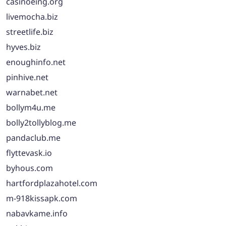
casinoeing.org
livemocha.biz
streetlife.biz
hyves.biz
enoughinfo.net
pinhive.net
warnabet.net
bollym4u.me
bolly2tollyblog.me
pandaclub.me
flyttevask.io
byhous.com
hartfordplazahotel.com
m-918kissapk.com
nabavkame.info