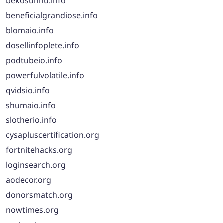
bekosunhu.info
beneficialgrandiose.info
blomaio.info
dosellinfoplete.info
podtubeio.info
powerfulvolatile.info
qvidsio.info
shumaio.info
slotherio.info
cysapluscertification.org
fortnitehacks.org
loginsearch.org
aodecor.org
donorsmatch.org
nowtimes.org