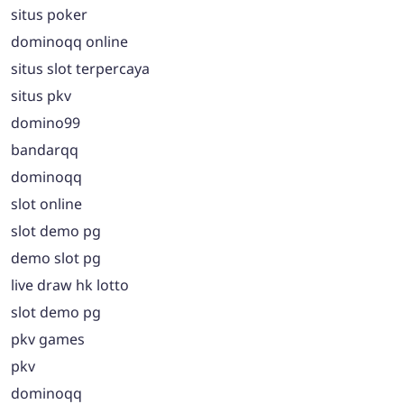
situs poker
dominoqq online
situs slot terpercaya
situs pkv
domino99
bandarqq
dominoqq
slot online
slot demo pg
demo slot pg
live draw hk lotto
slot demo pg
pkv games
pkv
dominoqq