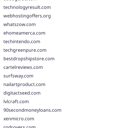
technologyresult.com
webhostingoffers.org
whatszow.com
ehomeamerca.com
techintendo.com
techgreenpure.com
bestdropshipstore.com
cartelreviews.com
surfsway.com
nailartproduct.com
digitactseed.com
lvlcraft.com
90secondmoneyloans.com
xenmicro.com
rodrovers.com