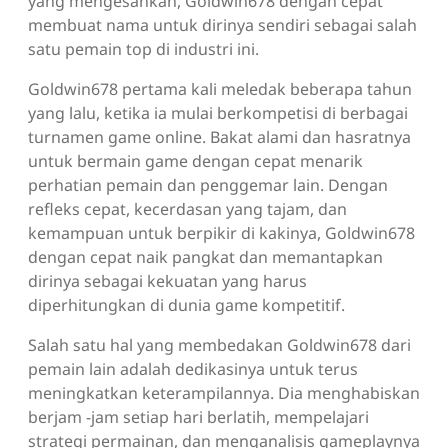
yang mengesankan, Goldwin678 dengan cepat
membuat nama untuk dirinya sendiri sebagai salah
satu pemain top di industri ini.
Goldwin678 pertama kali meledak beberapa tahun
yang lalu, ketika ia mulai berkompetisi di berbagai
turnamen game online. Bakat alami dan hasratnya
untuk bermain game dengan cepat menarik
perhatian pemain dan penggemar lain. Dengan
refleks cepat, kecerdasan yang tajam, dan
kemampuan untuk berpikir di kakinya, Goldwin678
dengan cepat naik pangkat dan memantapkan
dirinya sebagai kekuatan yang harus
diperhitungkan di dunia game kompetitif.
Salah satu hal yang membedakan Goldwin678 dari
pemain lain adalah dedikasinya untuk terus
meningkatkan keterampilannya. Dia menghabiskan
berjam -jam setiap hari berlatih, mempelajari
strategi permainan, dan menganalisis gameplaynya