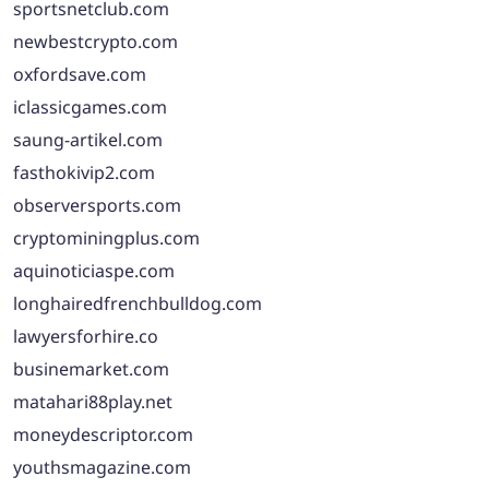
sportsnetclub.com
newbestcrypto.com
oxfordsave.com
iclassicgames.com
saung-artikel.com
fasthokivip2.com
observersports.com
cryptominingplus.com
aquinoticiaspe.com
longhairedfrenchbulldog.com
lawyersforhire.co
businemarket.com
matahari88play.net
moneydescriptor.com
youthsmagazine.com