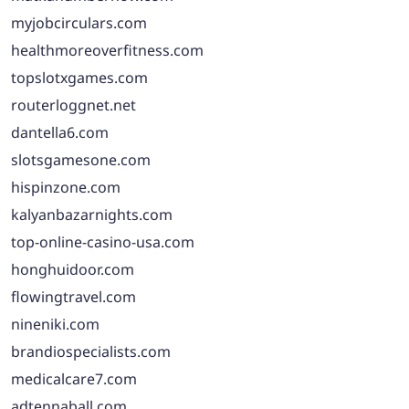
myjobcirculars.com
healthmoreoverfitness.com
topslotxgames.com
routerloggnet.net
dantella6.com
slotsgamesone.com
hispinzone.com
kalyanbazarnights.com
top-online-casino-usa.com
honghuidoor.com
flowingtravel.com
nineniki.com
brandiospecialists.com
medicalcare7.com
adtennaball.com