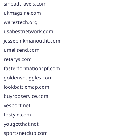
sinbadtravels.com
ukmagzine.com
wareztech.org
usabestnetwork.com
jessepinkmanoutfit.com
umailsend.com
retarys.com
fasterformationcpf.com
goldensnuggles.com
lookbattlemap.com
buyrdpservice.com
yesport.net
tostylo.com
yougetthat.net
sportsnetclub.com