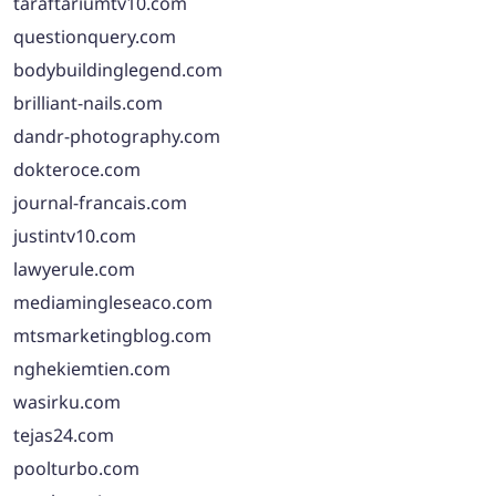
taraftariumtv10.com
questionquery.com
bodybuildinglegend.com
brilliant-nails.com
dandr-photography.com
dokteroce.com
journal-francais.com
justintv10.com
lawyerule.com
mediamingleseaco.com
mtsmarketingblog.com
nghekiemtien.com
wasirku.com
tejas24.com
poolturbo.com