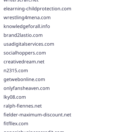
elearning-childprotection.com
wrestling4mena.com
knowledgeforall.info
brand2lastio.com
usadigitalservices.com
socialhoppers.com
creativedream.net
n2315.com
getwebonline.com
onlyfansheaven.com
lky08.com
ralph-fiennes.net
fielder-maximum-discount.net
fitfllex.com