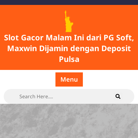
Skip
to
content
Slot Gacor Malam Ini dari PG Soft,
Maxwin Dijamin dengan Deposit
Pulsa
Menu