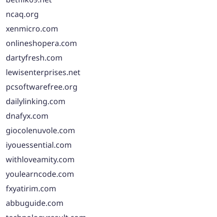
ncaq.org
xenmicro.com
onlineshopera.com
dartyfresh.com
lewisenterprises.net
pcsoftwarefree.org
dailylinking.com
dnafyx.com
giocolenuvole.com
iyouessential.com
withloveamity.com
youlearncode.com
fxyatirim.com
abbuguide.com