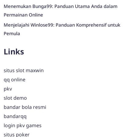
Menemukan Bunga99: Panduan Utama Anda dalam
Permainan Online
Menjelajahi Winlose99: Panduan Komprehensif untuk
Pemula
Links
situs slot maxwin
qq online
pkv
slot demo
bandar bola resmi
bandarqq
login pkv games
situs poker