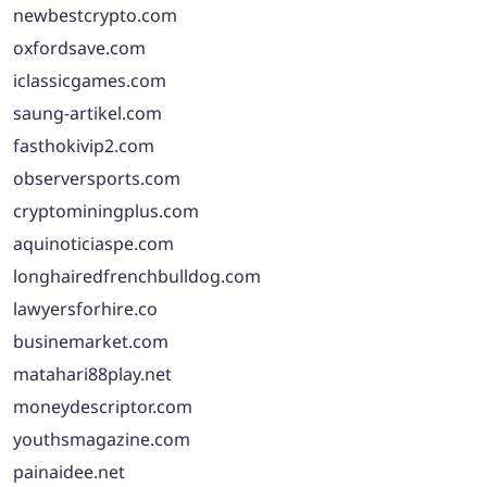
newbestcrypto.com
oxfordsave.com
iclassicgames.com
saung-artikel.com
fasthokivip2.com
observersports.com
cryptominingplus.com
aquinoticiaspe.com
longhairedfrenchbulldog.com
lawyersforhire.co
businemarket.com
matahari88play.net
moneydescriptor.com
youthsmagazine.com
painaidee.net