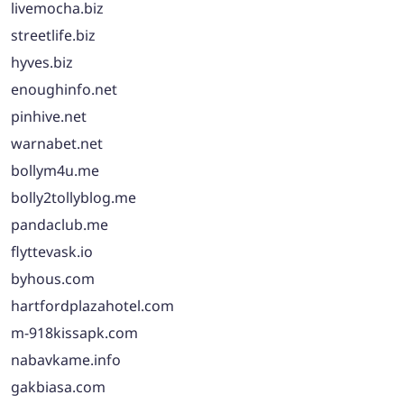
livemocha.biz
streetlife.biz
hyves.biz
enoughinfo.net
pinhive.net
warnabet.net
bollym4u.me
bolly2tollyblog.me
pandaclub.me
flyttevask.io
byhous.com
hartfordplazahotel.com
m-918kissapk.com
nabavkame.info
gakbiasa.com