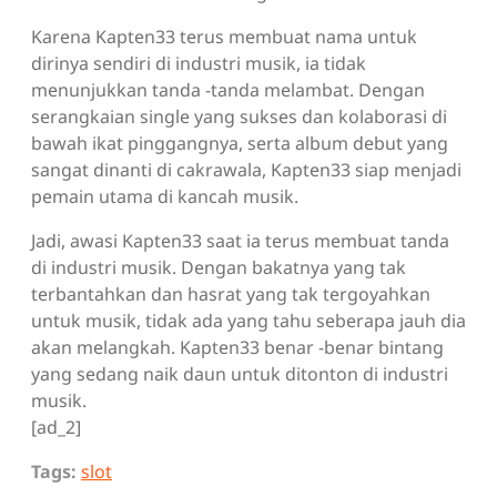
Karena Kapten33 terus membuat nama untuk
dirinya sendiri di industri musik, ia tidak
menunjukkan tanda -tanda melambat. Dengan
serangkaian single yang sukses dan kolaborasi di
bawah ikat pinggangnya, serta album debut yang
sangat dinanti di cakrawala, Kapten33 siap menjadi
pemain utama di kancah musik.
Jadi, awasi Kapten33 saat ia terus membuat tanda
di industri musik. Dengan bakatnya yang tak
terbantahkan dan hasrat yang tak tergoyahkan
untuk musik, tidak ada yang tahu seberapa jauh dia
akan melangkah. Kapten33 benar -benar bintang
yang sedang naik daun untuk ditonton di industri
musik.
[ad_2]
Tags:
slot