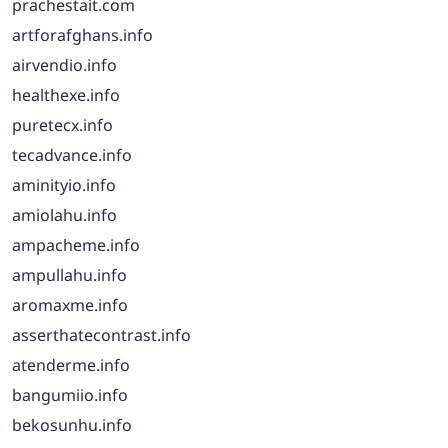
prachestait.com
artforafghans.info
airvendio.info
healthexe.info
puretecx.info
tecadvance.info
aminityio.info
amiolahu.info
ampacheme.info
ampullahu.info
aromaxme.info
asserthatecontrast.info
atenderme.info
bangumiio.info
bekosunhu.info