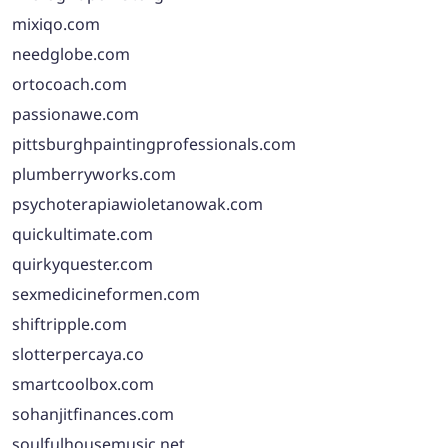
mixiqo.com
needglobe.com
ortocoach.com
passionawe.com
pittsburghpaintingprofessionals.com
plumberryworks.com
psychoterapiawioletanowak.com
quickultimate.com
quirkyquester.com
sexmedicineformen.com
shiftripple.com
slotterpercaya.co
smartcoolbox.com
sohanjitfinances.com
soulfulhousemusic.net