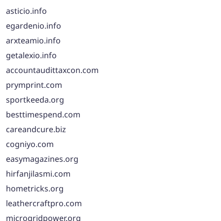
asticio.info
egardenio.info
arxteamio.info
getalexio.info
accountaudittaxcon.com
prymprint.com
sportkeeda.org
besttimespend.com
careandcure.biz
cogniyo.com
easymagazines.org
hirfanjilasmi.com
hometricks.org
leathercraftpro.com
microgridpower.org