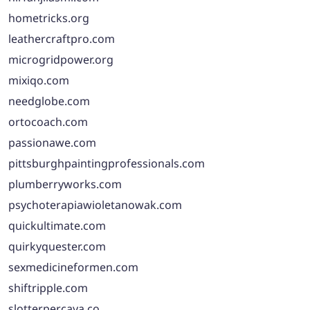
hometricks.org
leathercraftpro.com
microgridpower.org
mixiqo.com
needglobe.com
ortocoach.com
passionawe.com
pittsburghpaintingprofessionals.com
plumberryworks.com
psychoterapiawioletanowak.com
quickultimate.com
quirkyquester.com
sexmedicineformen.com
shiftripple.com
slotterpercaya.co