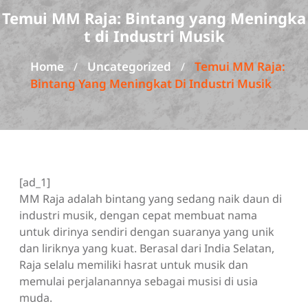
Temui MM Raja: Bintang yang Meningka
t di Industri Musik
Home
Uncategorized
Temui MM Raja:
/
/
Bintang Yang Meningkat Di Industri Musik
[ad_1]
MM Raja adalah bintang yang sedang naik daun di
industri musik, dengan cepat membuat nama
untuk dirinya sendiri dengan suaranya yang unik
dan liriknya yang kuat. Berasal dari India Selatan,
Raja selalu memiliki hasrat untuk musik dan
memulai perjalanannya sebagai musisi di usia
muda.