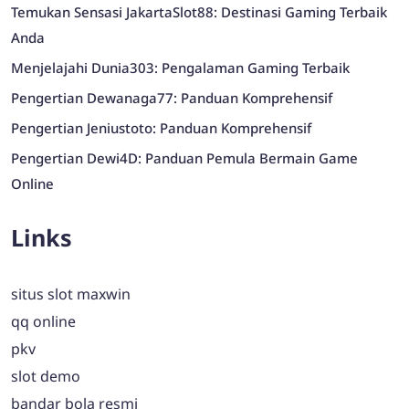
Temukan Sensasi JakartaSlot88: Destinasi Gaming Terbaik
Anda
Menjelajahi Dunia303: Pengalaman Gaming Terbaik
Pengertian Dewanaga77: Panduan Komprehensif
Pengertian Jeniustoto: Panduan Komprehensif
Pengertian Dewi4D: Panduan Pemula Bermain Game
Online
Links
situs slot maxwin
qq online
pkv
slot demo
bandar bola resmi