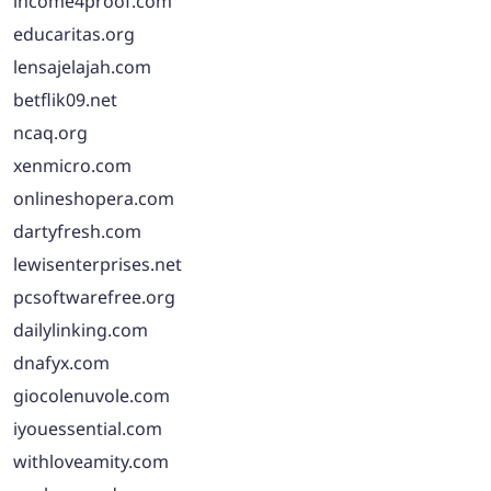
income4proof.com
educaritas.org
lensajelajah.com
betflik09.net
ncaq.org
xenmicro.com
onlineshopera.com
dartyfresh.com
lewisenterprises.net
pcsoftwarefree.org
dailylinking.com
dnafyx.com
giocolenuvole.com
iyouessential.com
withloveamity.com