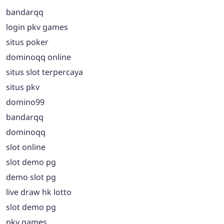
bandarqq
login pkv games
situs poker
dominoqq online
situs slot terpercaya
situs pkv
domino99
bandarqq
dominoqq
slot online
slot demo pg
demo slot pg
live draw hk lotto
slot demo pg
pkv games