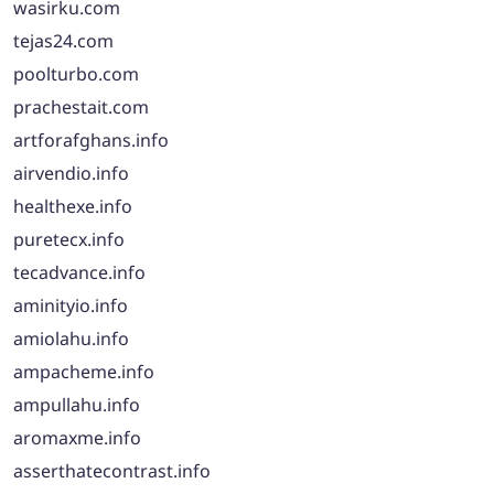
wasirku.com
tejas24.com
poolturbo.com
prachestait.com
artforafghans.info
airvendio.info
healthexe.info
puretecx.info
tecadvance.info
aminityio.info
amiolahu.info
ampacheme.info
ampullahu.info
aromaxme.info
asserthatecontrast.info