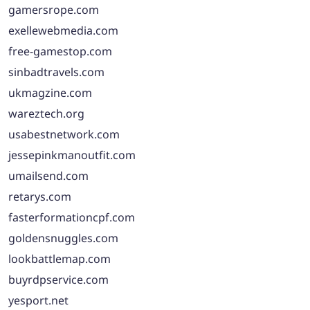
gamersrope.com
exellewebmedia.com
free-gamestop.com
sinbadtravels.com
ukmagzine.com
wareztech.org
usabestnetwork.com
jessepinkmanoutfit.com
umailsend.com
retarys.com
fasterformationcpf.com
goldensnuggles.com
lookbattlemap.com
buyrdpservice.com
yesport.net