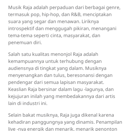
Musik Raja adalah perpaduan dari berbagai genre,
termasuk pop, hip-hop, dan R&B, menciptakan
suara yang segar dan menawan. Liriknya
introspektif dan menggugah pikiran, menangani
tema-tema seperti cinta, masyarakat, dan
penemuan diri.
Salah satu kualitas menonjol Raja adalah
kemampuannya untuk terhubung dengan
audiensnya di tingkat yang dalam. Musiknya
menyenangkan dan tulus, beresonansi dengan
pendengar dari semua lapisan masyarakat.
Keaslian Raja bersinar dalam lagu -lagunya, dan
kejujuran inilah yang membedakannya dari artis
lain di industri ini.
Selain bakat musiknya, Raja juga dikenal karena
kehadiran panggungnya yang dinamis. Penampilan
live -nya energik dan menarik, menarik penonton