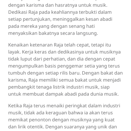
dengan karisma dan hasratnya untuk musik.
Dedikasi Raja pada keahliannya terbukti dalam
setiap pertunjukan, meninggalkan kesan abadi
pada mereka yang dengan senang hati
menyaksikan bakatnya secara langsung.
Kenaikan ketenaran Raja telah cepat, tetapi itu
layak. Kerja keras dan dedikasinya untuk musiknya
tidak luput dari perhatian, dan dia dengan cepat
mengumpulkan basis penggemar setia yang terus
tumbuh dengan setiap rilis baru. Dengan bakat dan
karisma, Raja memiliki semua bakat untuk menjadi
pembangkit tenaga listrik industri musik, siap
untuk membuat dampak abadi pada dunia musik.
Ketika Raja terus menaiki peringkat dalam industri
musik, tidak ada keraguan bahwa ia akan terus
memikat penonton dengan musiknya yang kuat
dan lirik otentik. Dengan suaranya yang unik dan