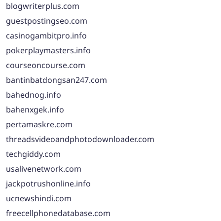
blogwriterplus.com
guestpostingseo.com
casinogambitpro.info
pokerplaymasters.info
courseoncourse.com
bantinbatdongsan247.com
bahednog.info
bahenxgek.info
pertamaskre.com
threadsvideoandphotodownloader.com
techgiddy.com
usalivenetwork.com
jackpotrushonline.info
ucnewshindi.com
freecellphonedatabase.com