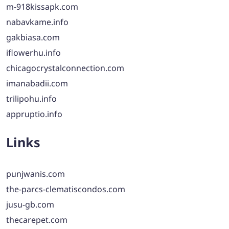
m-918kissapk.com
nabavkame.info
gakbiasa.com
iflowerhu.info
chicagocrystalconnection.com
imanabadii.com
trilipohu.info
appruptio.info
Links
punjwanis.com
the-parcs-clematiscondos.com
jusu-gb.com
thecarepet.com