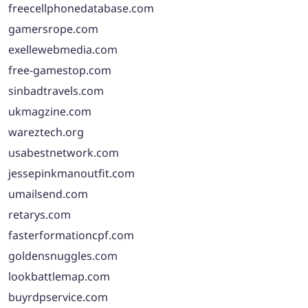
freecellphonedatabase.com
gamersrope.com
exellewebmedia.com
free-gamestop.com
sinbadtravels.com
ukmagzine.com
wareztech.org
usabestnetwork.com
jessepinkmanoutfit.com
umailsend.com
retarys.com
fasterformationcpf.com
goldensnuggles.com
lookbattlemap.com
buyrdpservice.com