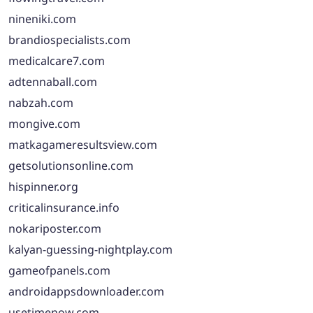
nineniki.com
brandiospecialists.com
medicalcare7.com
adtennaball.com
nabzah.com
mongive.com
matkagameresultsview.com
getsolutionsonline.com
hispinner.org
criticalinsurance.info
nokariposter.com
kalyan-guessing-nightplay.com
gameofpanels.com
androidappsdownloader.com
usetimenow.com