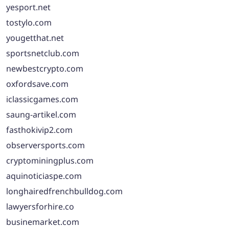
yesport.net
tostylo.com
yougetthat.net
sportsnetclub.com
newbestcrypto.com
oxfordsave.com
iclassicgames.com
saung-artikel.com
fasthokivip2.com
observersports.com
cryptominingplus.com
aquinoticiaspe.com
longhairedfrenchbulldog.com
lawyersforhire.co
businemarket.com