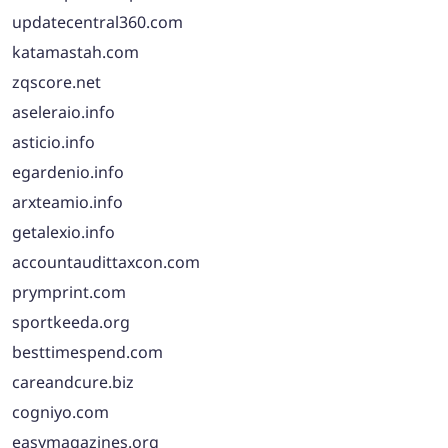
updatecentral360.com
katamastah.com
zqscore.net
aseleraio.info
asticio.info
egardenio.info
arxteamio.info
getalexio.info
accountaudittaxcon.com
prymprint.com
sportkeeda.org
besttimespend.com
careandcure.biz
cogniyo.com
easymagazines.org