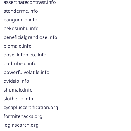
asserthatecontrast.info
atenderme.info
bangumiio.info
bekosunhu.info
beneficialgrandiose.info
blomaio.info
dosellinfoplete.info
podtubeio.info
powerfulvolatile.info
qvidsio.info
shumaio.info
slotherio.info
cysapluscertification.org
fortnitehacks.org
loginsearch.org