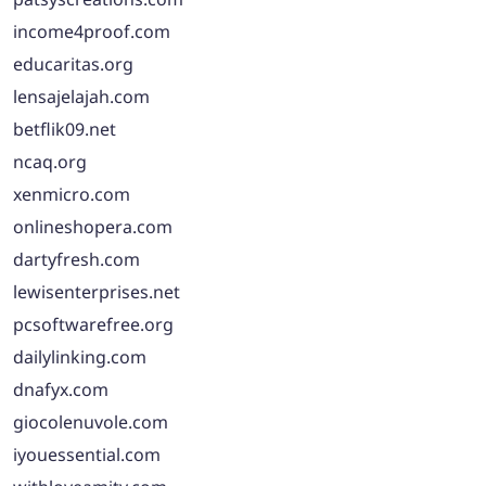
income4proof.com
educaritas.org
lensajelajah.com
betflik09.net
ncaq.org
xenmicro.com
onlineshopera.com
dartyfresh.com
lewisenterprises.net
pcsoftwarefree.org
dailylinking.com
dnafyx.com
giocolenuvole.com
iyouessential.com