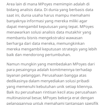
Area lain di mana MPoyes memimpin adalah di
bidang analisis data. Di dunia yang berbasis data
saat ini, dunia usaha harus mampu memahami
banyaknya informasi yang mereka miliki agar
dapat mengambil keputusan yang tepat. MPoyes
menawarkan solusi analisis data mutakhir yang
membantu bisnis mengekstraksi wawasan
berharga dari data mereka, memungkinkan
mereka mengambil keputusan strategis yang lebih
baik dan mendorong pertumbuhan.
Namun mungkin yang membedakan MPoyes dari
para pesaingnya adalah komitmennya terhadap
layanan pelanggan. Perusahaan bangga atas
dedikasinya dalam menyediakan solusi pribadi
yang memenuhi kebutuhan unik setiap kliennya.
Baik itu perusahaan rintisan kecil atau perusahaan
multinasional besar, MPoyes bekerja erat dengan
pelanggannya untuk memahami tantangan spesifik