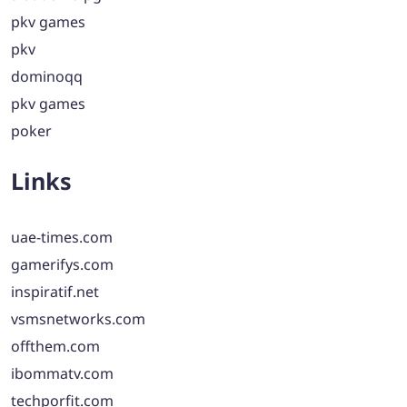
pkv games
pkv
dominoqq
pkv games
poker
Links
uae-times.com
gamerifys.com
inspiratif.net
vsmsnetworks.com
offthem.com
ibommatv.com
techporfit.com