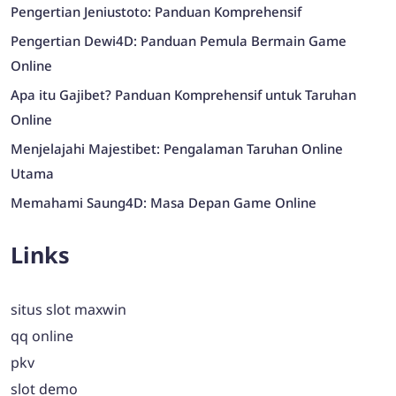
Pengertian Jeniustoto: Panduan Komprehensif
Pengertian Dewi4D: Panduan Pemula Bermain Game
Online
Apa itu Gajibet? Panduan Komprehensif untuk Taruhan
Online
Menjelajahi Majestibet: Pengalaman Taruhan Online
Utama
Memahami Saung4D: Masa Depan Game Online
Links
situs slot maxwin
qq online
pkv
slot demo