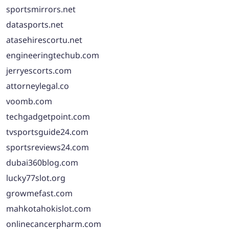
sportsmirrors.net
datasports.net
atasehirescortu.net
engineeringtechub.com
jerryescorts.com
attorneylegal.co
voomb.com
techgadgetpoint.com
tvsportsguide24.com
sportsreviews24.com
dubai360blog.com
lucky77slot.org
growmefast.com
mahkotahokislot.com
onlinecancerpharm.com