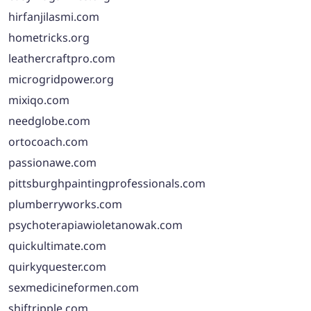
hirfanjilasmi.com
hometricks.org
leathercraftpro.com
microgridpower.org
mixiqo.com
needglobe.com
ortocoach.com
passionawe.com
pittsburghpaintingprofessionals.com
plumberryworks.com
psychoterapiawioletanowak.com
quickultimate.com
quirkyquester.com
sexmedicineformen.com
shiftripple.com