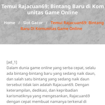
Temui Rajacuan69: Bintang Baru di Kom
unitas Game Online
Home
Slot Gacor
Temui Rajacuan69: Bintang
/
/
Baru Di Komunitas Game Online
[ad_1]
Dalam dunia game online yang serba cepat, selalu
ada bintang-bintang baru yang sedang naik daun,
dan salah satu bintang yang sedang naik daun
tersebut tidak lain adalah Rajacuan69. Dengan
keterampilan, dedikasi, dan kepribadian
karismatiknya yang mengesankan, Rajacuan69
dengan cepat membuat namanya terkenal di