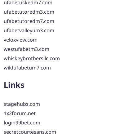
ufabetuskedm7.com
ufabetutoredm3.com
ufabetutoredm7.com
ufabetvalleyum3.com
veloxview.com
westufabetm3.com
whiskeybrothersllc.com
wildufabetum7.com
Links
stagehubs.com
1x2forum.net
login99bet.com
secretcourtesans.com