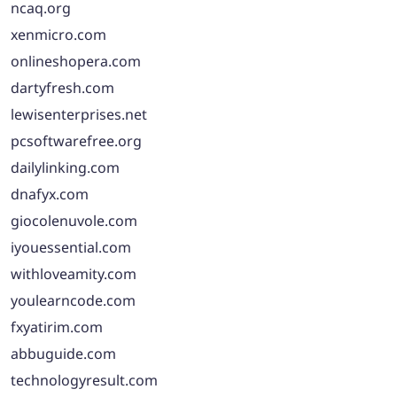
ncaq.org
xenmicro.com
onlineshopera.com
dartyfresh.com
lewisenterprises.net
pcsoftwarefree.org
dailylinking.com
dnafyx.com
giocolenuvole.com
iyouessential.com
withloveamity.com
youlearncode.com
fxyatirim.com
abbuguide.com
technologyresult.com