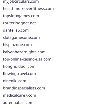
myjobcirculars.com
healthmoreoverfitness.com
topslotxgames.com
routerloggnet.net
dantella6.com
slotsgamesone.com
hispinzone.com
kalyanbazarnights.com
top-online-casino-usa.com
honghuidoor.com
flowingtravel.com
nineniki.com
brandiospecialists.com
medicalcare7.com
adtennaball.com