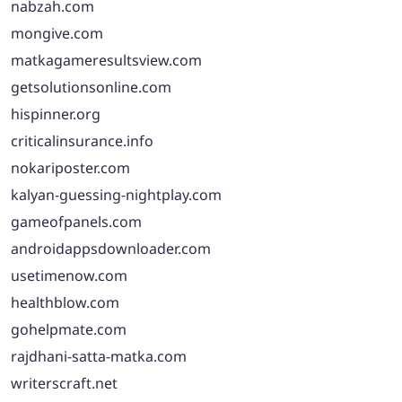
nabzah.com
mongive.com
matkagameresultsview.com
getsolutionsonline.com
hispinner.org
criticalinsurance.info
nokariposter.com
kalyan-guessing-nightplay.com
gameofpanels.com
androidappsdownloader.com
usetimenow.com
healthblow.com
gohelpmate.com
rajdhani-satta-matka.com
writerscraft.net