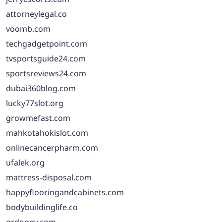
attorneylegal.co
voomb.com
techgadgetpoint.com
tvsportsguide24.com
sportsreviews24.com
dubai360blog.com
lucky77slot.org
growmefast.com
mahkotahokislot.com
onlinecancerpharm.com
ufalek.org
mattress-disposal.com
happyflooringandcabinets.com
bodybuildinglife.co