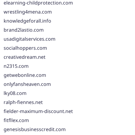
elearning-childprotection.com
wrestling4mena.com
knowledgeforall.info
brand2lastio.com
usadigitalservices.com
socialhoppers.com
creativedream.net
n2315.com
getwebonline.com
onlyfansheaven.com
lky08.com
ralph-fiennes.net
fielder-maximum-discount.net
fitfllex.com
genesisbusinesscredit.com