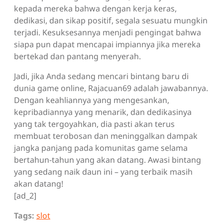
kepada mereka bahwa dengan kerja keras,
dedikasi, dan sikap positif, segala sesuatu mungkin
terjadi. Kesuksesannya menjadi pengingat bahwa
siapa pun dapat mencapai impiannya jika mereka
bertekad dan pantang menyerah.
Jadi, jika Anda sedang mencari bintang baru di
dunia game online, Rajacuan69 adalah jawabannya.
Dengan keahliannya yang mengesankan,
kepribadiannya yang menarik, dan dedikasinya
yang tak tergoyahkan, dia pasti akan terus
membuat terobosan dan meninggalkan dampak
jangka panjang pada komunitas game selama
bertahun-tahun yang akan datang. Awasi bintang
yang sedang naik daun ini – yang terbaik masih
akan datang!
[ad_2]
Tags:
slot