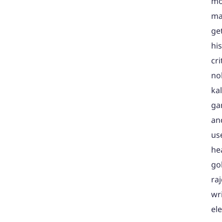
mo
ma
ge
hi
cri
no
ka
ga
an
us
he
go
ra
wr
el