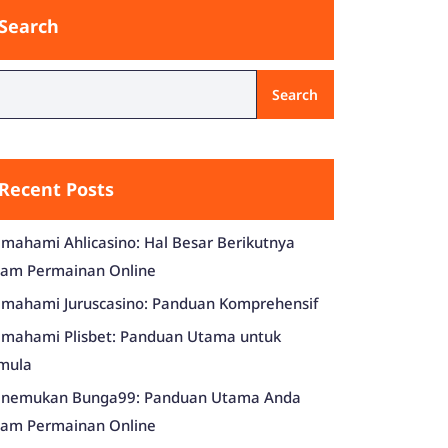
Search
Search
Recent Posts
mahami Ahlicasino: Hal Besar Berikutnya
lam Permainan Online
mahami Juruscasino: Panduan Komprehensif
mahami Plisbet: Panduan Utama untuk
mula
nemukan Bunga99: Panduan Utama Anda
lam Permainan Online