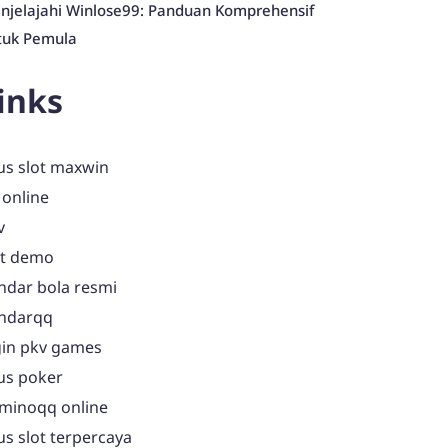
njelajahi Winlose99: Panduan Komprehensif
tuk Pemula
inks
tus slot maxwin
 online
v
ot demo
ndar bola resmi
ndarqq
gin pkv games
tus poker
minoqq online
us slot terpercaya