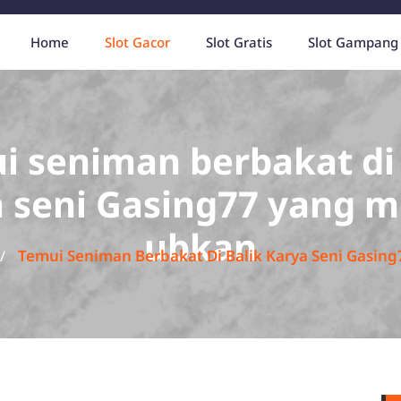
Home
Slot Gacor
Slot Gratis
Slot Gampang
i seniman berbakat di 
 seni Gasing77 yang 
ubkan
Temui Seniman Berbakat Di Balik Karya Seni Gasi
/