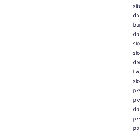
si
do
ba
do
slo
sl
de
liv
sl
pk
pk
do
pk
po