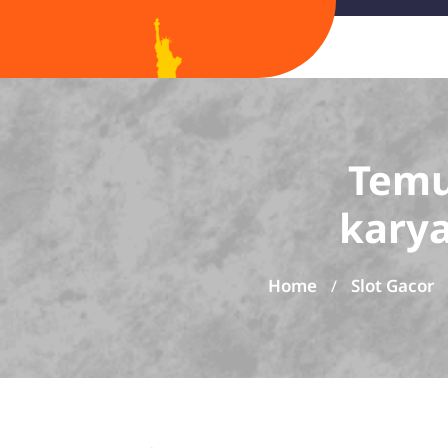
Skip
to
content
Slot Gacor Malam Ini
dari PG Soft, Maxwin
Temu
Dijamin dengan Deposit
Pulsa
karya
Home
Slot Gacor
/