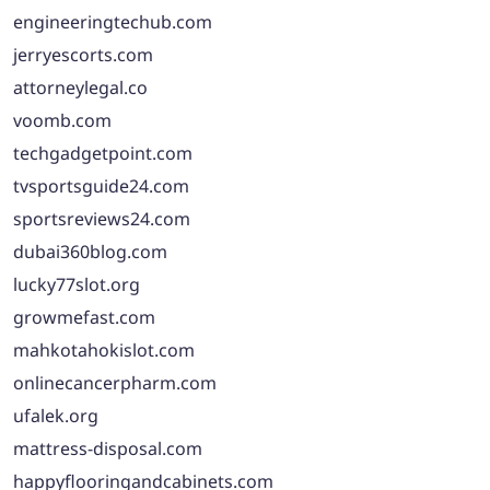
engineeringtechub.com
jerryescorts.com
attorneylegal.co
voomb.com
techgadgetpoint.com
tvsportsguide24.com
sportsreviews24.com
dubai360blog.com
lucky77slot.org
growmefast.com
mahkotahokislot.com
onlinecancerpharm.com
ufalek.org
mattress-disposal.com
happyflooringandcabinets.com