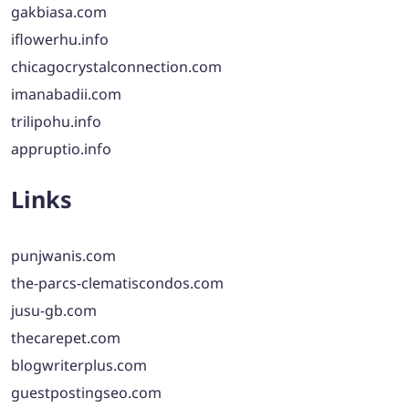
gakbiasa.com
iflowerhu.info
chicagocrystalconnection.com
imanabadii.com
trilipohu.info
appruptio.info
Links
punjwanis.com
the-parcs-clematiscondos.com
jusu-gb.com
thecarepet.com
blogwriterplus.com
guestpostingseo.com