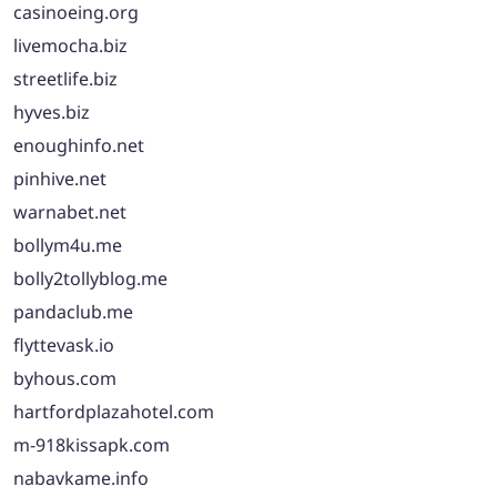
casinoeing.org
livemocha.biz
streetlife.biz
hyves.biz
enoughinfo.net
pinhive.net
warnabet.net
bollym4u.me
bolly2tollyblog.me
pandaclub.me
flyttevask.io
byhous.com
hartfordplazahotel.com
m-918kissapk.com
nabavkame.info