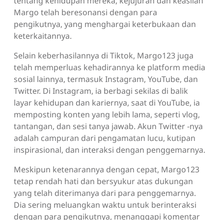
tentang kehidupan mereka, kejujuran dan keaslian
Margo telah beresonansi dengan para
pengikutnya, yang menghargai keterbukaan dan
keterkaitannya.
Selain keberhasilannya di Tiktok, Margo123 juga
telah memperluas kehadirannya ke platform media
sosial lainnya, termasuk Instagram, YouTube, dan
Twitter. Di Instagram, ia berbagi sekilas di balik
layar kehidupan dan kariernya, saat di YouTube, ia
memposting konten yang lebih lama, seperti vlog,
tantangan, dan sesi tanya jawab. Akun Twitter -nya
adalah campuran dari pengamatan lucu, kutipan
inspirasional, dan interaksi dengan penggemarnya.
Meskipun ketenarannya dengan cepat, Margo123
tetap rendah hati dan bersyukur atas dukungan
yang telah diterimanya dari para penggemarnya.
Dia sering meluangkan waktu untuk berinteraksi
dengan para pengikutnya, menanggapi komentar