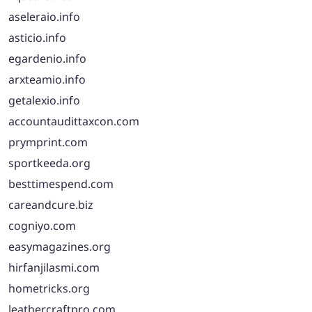
aseleraio.info
asticio.info
egardenio.info
arxteamio.info
getalexio.info
accountaudittaxcon.com
prymprint.com
sportkeeda.org
besttimespend.com
careandcure.biz
cogniyo.com
easymagazines.org
hirfanjilasmi.com
hometricks.org
leathercraftpro.com