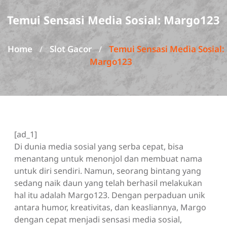
Temui Sensasi Media Sosial: Margo123
Home
Slot Gacor
Temui Sensasi Media Sosial:
/
/
Margo123
[ad_1]
Di dunia media sosial yang serba cepat, bisa
menantang untuk menonjol dan membuat nama
untuk diri sendiri. Namun, seorang bintang yang
sedang naik daun yang telah berhasil melakukan
hal itu adalah Margo123. Dengan perpaduan unik
antara humor, kreativitas, dan keasliannya, Margo
dengan cepat menjadi sensasi media sosial,