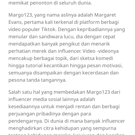
memikat penonton di seluruh dunia.
Margo123, yang nama aslinya adalah Margaret
Evans, pertama kali terkenal di platform berbagi
video populer Tiktok. Dengan kepribadiannya yang
menular dan sandiwara lucu, dia dengan cepat
mendapatkan banyak pengikut dan menarik
perhatian merek dan influencer. Video -videonya
mencakup berbagai topik, dari sketsa komedi
hingga tutorial kecantikan hingga pesan motivasi,
semuanya disampaikan dengan kecerdasan dan
pesona tanda tangannya.
Salah satu hal yang membedakan Margo123 dari
influencer media sosial lainnya adalah
kesediaannya untuk menjadi rentan dan berbagi
perjuangan pribadinya dengan para
pendengarnya. Di dunia di mana banyak influencer
menghadirkan citra kehidupan yang sempurna