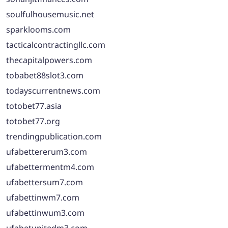
soulfulhousemusic.net
sparklooms.com
tacticalcontractingllc.com
thecapitalpowers.com
tobabet88slot3.com
todayscurrentnews.com
totobet77.asia
totobet77.org
trendingpublication.com
ufabettererum3.com
ufabettermentm4.com
ufabettersum7.com
ufabettinwm7.com
ufabettinwum3.com