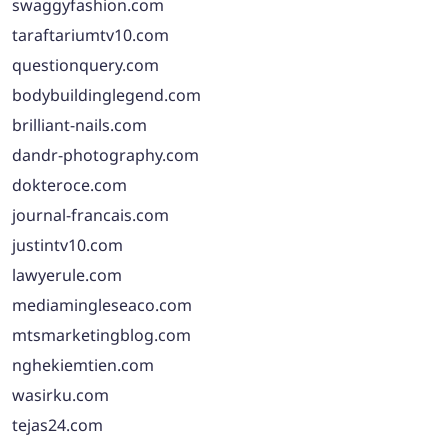
swaggyfashion.com
taraftariumtv10.com
questionquery.com
bodybuildinglegend.com
brilliant-nails.com
dandr-photography.com
dokteroce.com
journal-francais.com
justintv10.com
lawyerule.com
mediamingleseaco.com
mtsmarketingblog.com
nghekiemtien.com
wasirku.com
tejas24.com