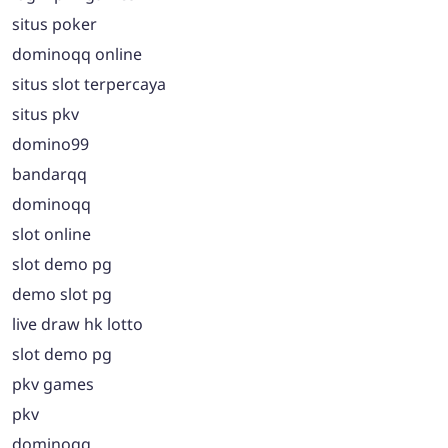
situs poker
dominoqq online
situs slot terpercaya
situs pkv
domino99
bandarqq
dominoqq
slot online
slot demo pg
demo slot pg
live draw hk lotto
slot demo pg
pkv games
pkv
dominoqq