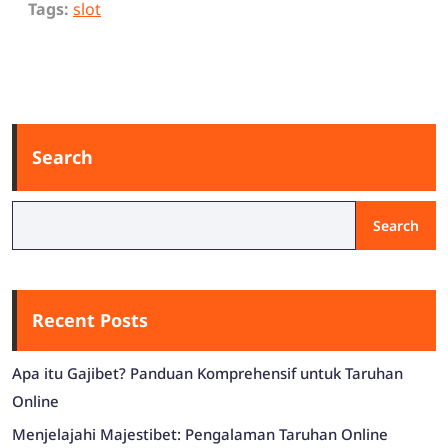
Tags:
slot
Search
Search
Recent Posts
Apa itu Gajibet? Panduan Komprehensif untuk Taruhan
Online
Menjelajahi Majestibet: Pengalaman Taruhan Online