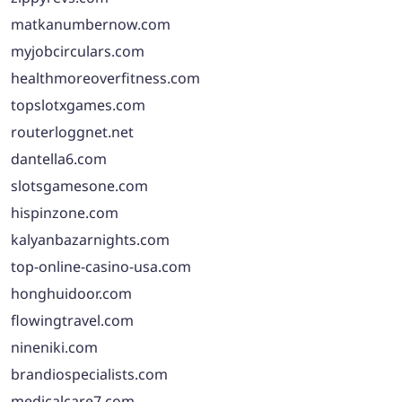
matkanumbernow.com
myjobcirculars.com
healthmoreoverfitness.com
topslotxgames.com
routerloggnet.net
dantella6.com
slotsgamesone.com
hispinzone.com
kalyanbazarnights.com
top-online-casino-usa.com
honghuidoor.com
flowingtravel.com
nineniki.com
brandiospecialists.com
medicalcare7.com