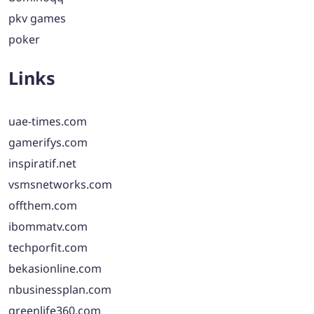
pkv games
poker
Links
uae-times.com
gamerifys.com
inspiratif.net
vsmsnetworks.com
offthem.com
ibommatv.com
techporfit.com
bekasionline.com
nbusinessplan.com
greenlife360.com