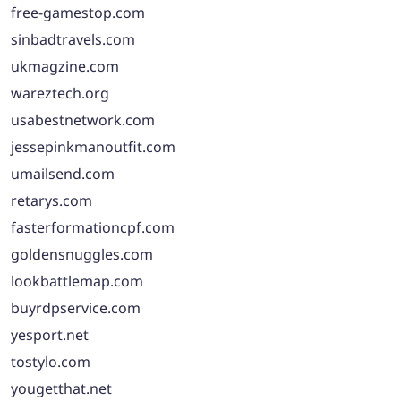
free-gamestop.com
sinbadtravels.com
ukmagzine.com
wareztech.org
usabestnetwork.com
jessepinkmanoutfit.com
umailsend.com
retarys.com
fasterformationcpf.com
goldensnuggles.com
lookbattlemap.com
buyrdpservice.com
yesport.net
tostylo.com
yougetthat.net