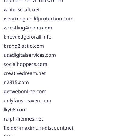
rajdhani-satta-matka.com
writerscraft.net
elearning-childprotection.com
wrestling4mena.com
knowledgeforall.info
brand2lastio.com
usadigitalservices.com
socialhoppers.com
creativedream.net
n2315.com
getwebonline.com
onlyfansheaven.com
lky08.com
ralph-fiennes.net
fielder-maximum-discount.net