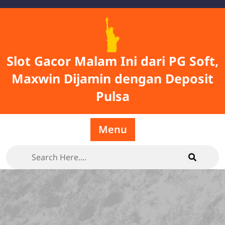
Skip
to
content
Slot Gacor Malam Ini dari PG Soft,
Maxwin Dijamin dengan Deposit
Pulsa
Menu