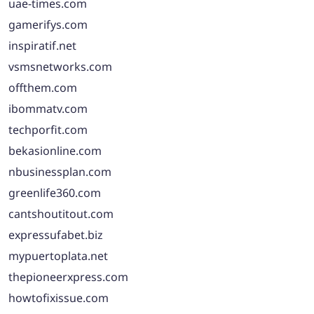
uae-times.com
gamerifys.com
inspiratif.net
vsmsnetworks.com
offthem.com
ibommatv.com
techporfit.com
bekasionline.com
nbusinessplan.com
greenlife360.com
cantshoutitout.com
expressufabet.biz
mypuertoplata.net
thepioneerxpress.com
howtofixissue.com