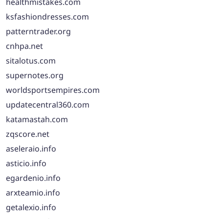
healthmistakes.com
ksfashiondresses.com
patterntrader.org
cnhpa.net
sitalotus.com
supernotes.org
worldsportsempires.com
updatecentral360.com
katamastah.com
zqscore.net
aseleraio.info
asticio.info
egardenio.info
arxteamio.info
getalexio.info