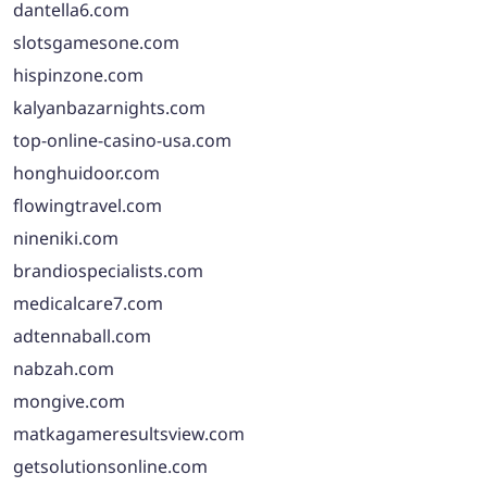
dantella6.com
slotsgamesone.com
hispinzone.com
kalyanbazarnights.com
top-online-casino-usa.com
honghuidoor.com
flowingtravel.com
nineniki.com
brandiospecialists.com
medicalcare7.com
adtennaball.com
nabzah.com
mongive.com
matkagameresultsview.com
getsolutionsonline.com