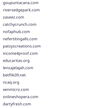
goupuntacana.com
riversedgepark.com
zaseez.com
catchycrunch.com
nofaphub.com
nefertitingalls.com
patsyscreations.com
income4proof.com
educaritas.org
lensajelajah.com
betflik09.net
ncaq.org
xenmicro.com
onlineshopera.com
dartyfresh.com