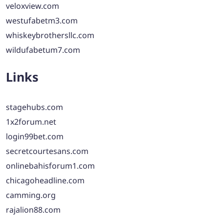
veloxview.com
westufabetm3.com
whiskeybrothersllc.com
wildufabetum7.com
Links
stagehubs.com
1x2forum.net
login99bet.com
secretcourtesans.com
onlinebahisforum1.com
chicagoheadline.com
camming.org
rajalion88.com