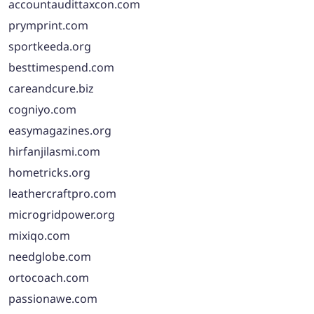
accountaudittaxcon.com
prymprint.com
sportkeeda.org
besttimespend.com
careandcure.biz
cogniyo.com
easymagazines.org
hirfanjilasmi.com
hometricks.org
leathercraftpro.com
microgridpower.org
mixiqo.com
needglobe.com
ortocoach.com
passionawe.com