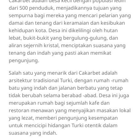
Cakarbet adalah desa kecil dengan populasi lebih
dari 500 penduduk, menjadikannya tujuan yang
sempurna bagi mereka yang mencari pelarian yang
damai dan tenang dari keramaian dan kesibukan
kehidupan kota. Desa ini dikelilingi oleh hutan
lebat, bukit-bukit yang bergulung-gulung, dan
aliran sejernih kristal, menciptakan suasana yang
tenang dan indah yang pasti akan memikat
pengunjung.
Salah satu yang menarik dari Cakarbet adalah
arsitektur tradisional Turki, dengan rumah -rumah
batu yang indah dan jalanan berbatu yang tetap
tidak berubah selama berabad -abad. Desa ini juga
merupakan rumah bagi sejumlah kafe dan
restoran menawan yang menyajikan masakan lokal
yang lezat, memberi pengunjung kesempatan
untuk mencicipi hidangan Turki otentik dalam
suasana yang indah.