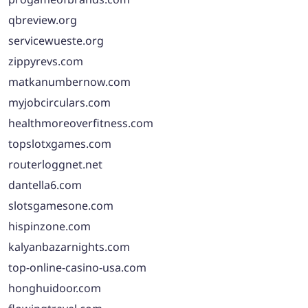
qbreview.org
servicewueste.org
zippyrevs.com
matkanumbernow.com
myjobcirculars.com
healthmoreoverfitness.com
topslotxgames.com
routerloggnet.net
dantella6.com
slotsgamesone.com
hispinzone.com
kalyanbazarnights.com
top-online-casino-usa.com
honghuidoor.com