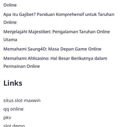
Online
Apa itu Gajibet? Panduan Komprehensif untuk Taruhan
Online
Menjelajahi Majestibet: Pengalaman Taruhan Online
Utama
Memahami Saung4D: Masa Depan Game Online
Memahami Ahlicasino: Hal Besar Berikutnya dalam
Permainan Online
Links
situs slot maxwin
qq online
pkv
slot demo