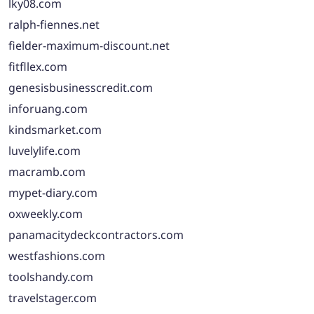
lky08.com
ralph-fiennes.net
fielder-maximum-discount.net
fitfllex.com
genesisbusinesscredit.com
inforuang.com
kindsmarket.com
luvelylife.com
macramb.com
mypet-diary.com
oxweekly.com
panamacitydeckcontractors.com
westfashions.com
toolshandy.com
travelstager.com