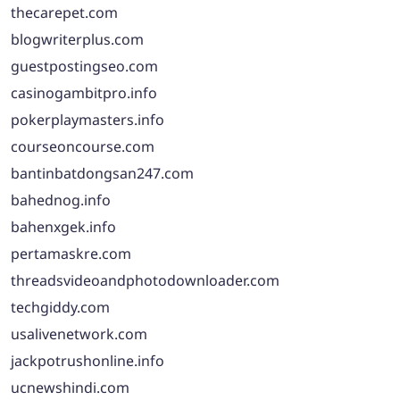
thecarepet.com
blogwriterplus.com
guestpostingseo.com
casinogambitpro.info
pokerplaymasters.info
courseoncourse.com
bantinbatdongsan247.com
bahednog.info
bahenxgek.info
pertamaskre.com
threadsvideoandphotodownloader.com
techgiddy.com
usalivenetwork.com
jackpotrushonline.info
ucnewshindi.com